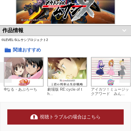
作品情報
©LEVEL-5/ムサシプロジェクト2
関連おすすめ
Φなる・あぷろーち
劇場版 RE:cycle of t
アイカツ！ミュージッ
h...
クアワード みん...
視聴トラブルの場合はこちら