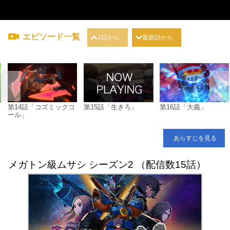
エピソード一覧
1話から
最新話から
第14話「コズミックコ
第15話「生きろ」
第16話「大義」
ール」
あらすじを見る
メガトン級ムサシ シーズン2 （配信数15話）