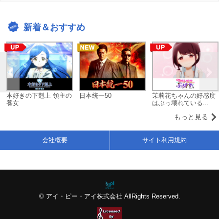
新着＆おすすめ
本好きの下剋上 領主の
日本統一50
茉莉花ちゃんの好感度
養女
はぶっ壊れている...
もっと見る
会社概要
サイト利用規約
© アイ・ピー・アイ株式会社 AllRights Reserved.