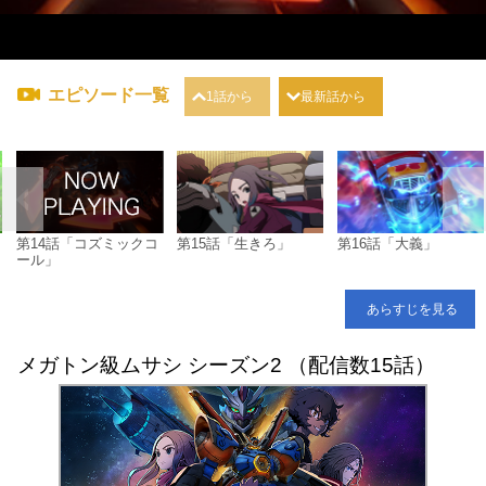
エピソード一覧
1話から
最新話から
第14話「コズミックコ
第15話「生きろ」
第16話「大義」
ール」
あらすじを見る
メガトン級ムサシ シーズン2 （配信数15話）