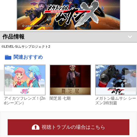
作品情報
©LEVEL-5/ムサシプロジェクト2
関連おすすめ
アイカツフレンズ！(2n
闇芝居 七期
メガトン級ムサシ シー
dシーズン）
ズン1特別篇
視聴トラブルの場合はこちら