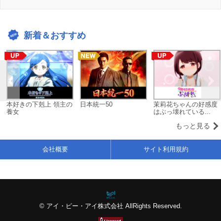
新着＆おすすめ
本好きの下剋上 領主の
日本統一50
茉莉花ちゃんの好感度
養女
はぶっ壊れている...
もっと見る
会社概要
サイト利用規約
© アイ・ピー・アイ株式会社 AllRights Reserved.