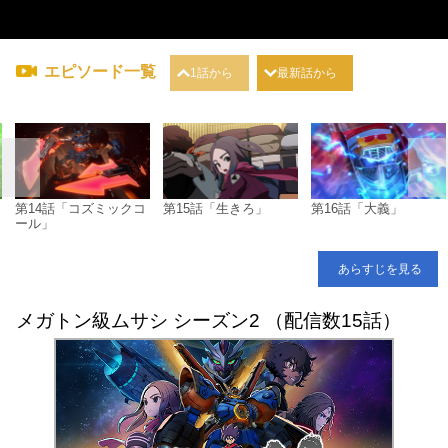
エピソード一覧
1話から
最新話から
第14話「コズミックコ
第15話「生きろ」
第16話「大義」
ール」
あらすじを見る
メガトン級ムサシ シーズン2 （配信数15話）