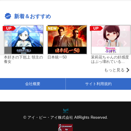
新着＆おすすめ
本好きの下剋上 領主の
日本統一50
茉莉花ちゃんの好感度
養女
はぶっ壊れている...
もっと見る
会社概要
サイト利用規約
© アイ・ピー・アイ株式会社 AllRights Reserved.