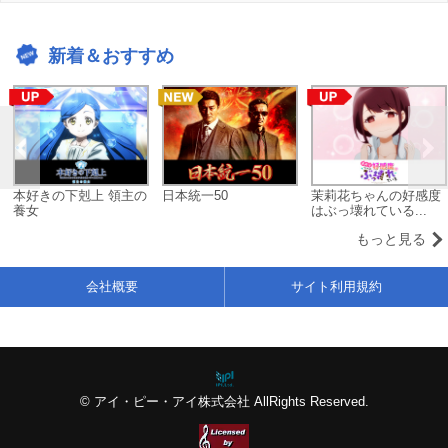
新着＆おすすめ
本好きの下剋上 領主の
日本統一50
茉莉花ちゃんの好感度
養女
はぶっ壊れている...
もっと見る
会社概要
サイト利用規約
© アイ・ピー・アイ株式会社 AllRights Reserved.