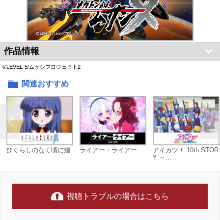
作品情報
©LEVEL-5/ムサシプロジェクト2
関連おすすめ
ひぐらしのなく頃に煌
ライアー・ライアー
アイカツ！ 10th STOR
Y ～...
視聴トラブルの場合はこちら