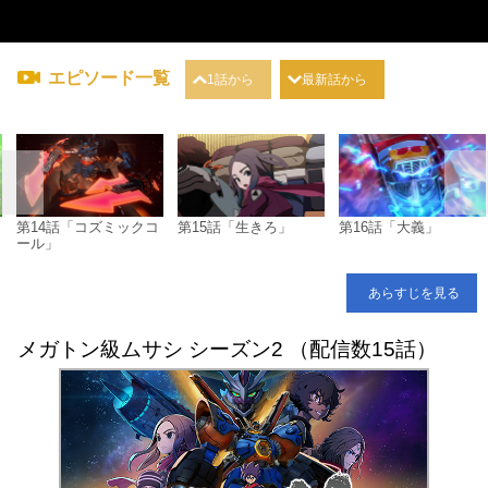
エピソード一覧
1話から
最新話から
第14話「コズミックコ
第15話「生きろ」
第16話「大義」
ール」
あらすじを見る
メガトン級ムサシ シーズン2 （配信数15話）