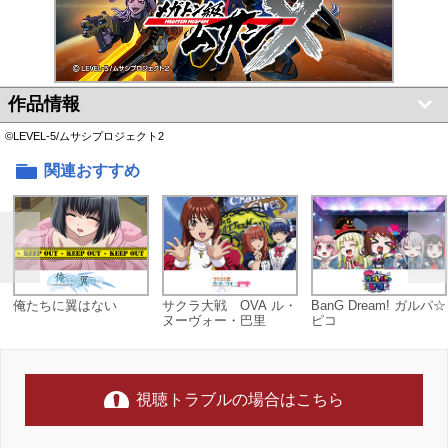
作品情報
©LEVEL-5/ムサシプロジェクト2
関連おすすめ
俺たちに翼はない
サクラ大戦 OVA ル・
BanG Dream! ガルパ☆
ヌーヴォー・巴里
ピコ
視聴トラブルの場合はこちら