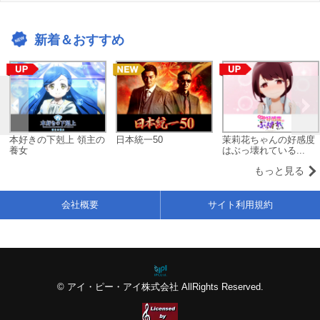
新着＆おすすめ
本好きの下剋上 領主の
日本統一50
茉莉花ちゃんの好感度
養女
はぶっ壊れている...
もっと見る
会社概要
サイト利用規約
© アイ・ピー・アイ株式会社 AllRights Reserved.