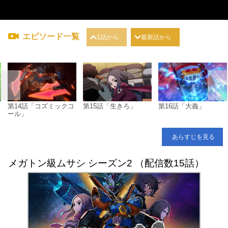
エピソード一覧
1話から
最新話から
第14話「コズミックコ
第15話「生きろ」
第16話「大義」
ール」
あらすじを見る
メガトン級ムサシ シーズン2 （配信数15話）