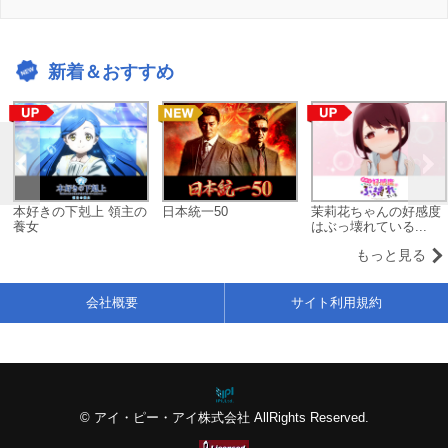
新着＆おすすめ
本好きの下剋上 領主の
日本統一50
茉莉花ちゃんの好感度
養女
はぶっ壊れている...
もっと見る
会社概要
サイト利用規約
© アイ・ピー・アイ株式会社 AllRights Reserved.