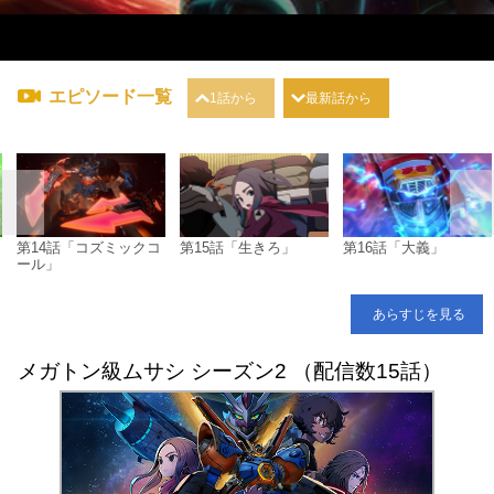
エピソード一覧
1話から
最新話から
第14話「コズミックコ
第15話「生きろ」
第16話「大義」
ール」
あらすじを見る
メガトン級ムサシ シーズン2 （配信数15話）