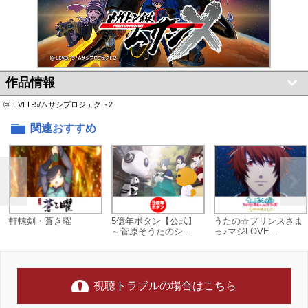
作品情報
©LEVEL-5/ムサシプロジェクト2
関連おすすめ
軒轅剣・蒼き曜
5億年ボタン【公式】
うたの☆プリンスさま
～菅原そうたのシ...
っ♪マジLOVE...
視聴トラブルの場合はこちら