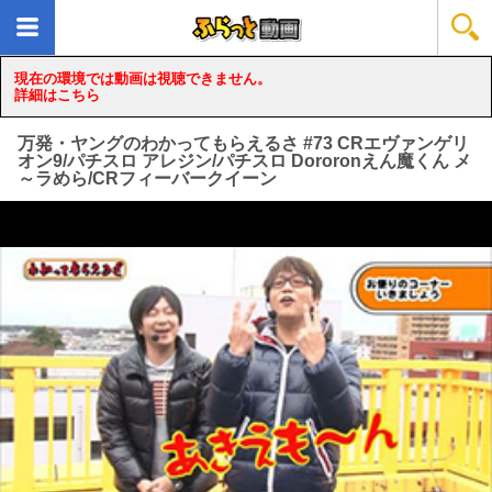
現在の環境では動画は視聴できません。
詳細はこちら
万発・ヤングのわかってもらえるさ #73 CRエヴァンゲリ
オン9/パチスロ アレジン/パチスロ Dororonえん魔くん メ
～ラめら/CRフィーバークイーン
loading...