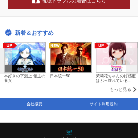
視聴トラブルの場合はこちら
新着＆おすすめ
本好きの下剋上 領主の
日本統一50
茉莉花ちゃんの好感度
養女
はぶっ壊れている...
もっと見る
会社概要
サイト利用規約