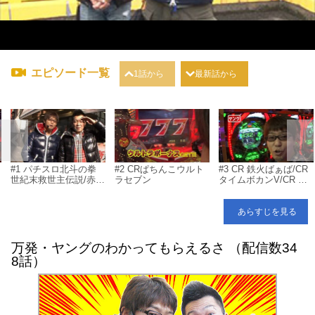
エピソード一覧
1話から
最新話から
#1 パチスロ北斗の拳
#2 CRぱちんこウルト
#3 CR 鉄火ばぁば/CR
世紀末救世主伝説/赤ド
ラセブン
タイムボカンV/CR 餃
メ
ン 雅
子の王将/CR ホー助ミ
ニ/CRF X JAPAN 紅魂/
CR 獣王レジェンドオ
あらすじを見る
ブザキング HVJD/CR
X-FILES
万発・ヤングのわかってもらえるさ （配信数34
8話）