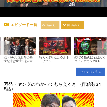
エピソード一覧
1話から
最新話から
#1 パチスロ北斗の拳
#2 CRぱちんこウルト
#3 CR 鉄火ばぁば/CR
世紀末救世主伝説/赤ド
ラセブン
タイムボカンV/CR 餃
メ
ン 雅
子の王将/CR ホー助ミ
ニ/CRF X JAPAN 紅魂/
CR 獣王レジェンドオ
あらすじを見る
ブザキング HVJD/CR
X-FILES
万発・ヤングのわかってもらえるさ （配信数34
8話）