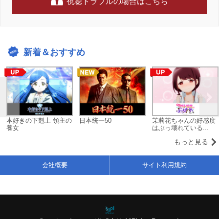
視聴トラブルの場合はこちら
新着＆おすすめ
本好きの下剋上 領主の
日本統一50
茉莉花ちゃんの好感度
養女
はぶっ壊れている...
もっと見る
会社概要
サイト利用規約