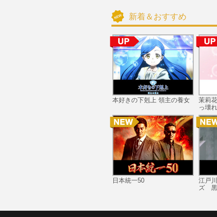
新着＆おすすめ
本好きの下剋上 領主の養女
茉莉
っ壊れ
日本統一50
江戸
ズ 黒