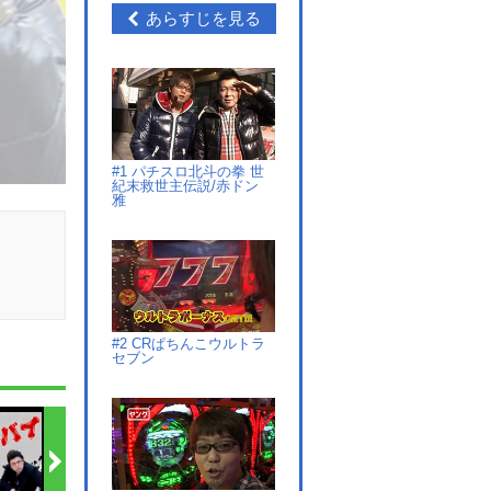
あらすじを見る
#1 パチスロ北斗の拳 世
紀末救世主伝説/赤ドン
雅
#2 CRぱちんこウルトラ
セブン