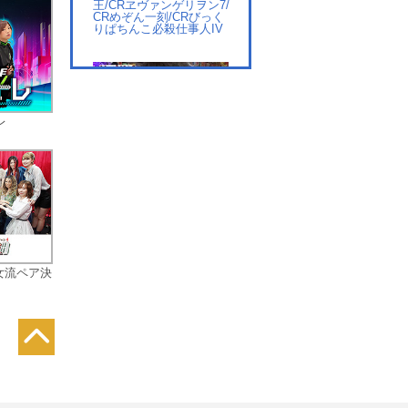
王/CRヱヴァンゲリヲン7/
CRめぞん一刻/CRびっく
りぱちんこ必殺仕事人IV
レ
#6 CR龍が如く 見参！ /C
Rヤッターマン 天才ドロ
ンボー只今参上!/CRフィ
ーバー宇宙戦艦ヤマト 復
活編/CR RAVE
女流ペア決
#7 CRくるくるぱちんこ
ダルマッシュ/パチスロ
ミリオンゴッド～神々の
系譜～/パチスロ ヱヴァ
ンゲリヲン 生命の鼓動