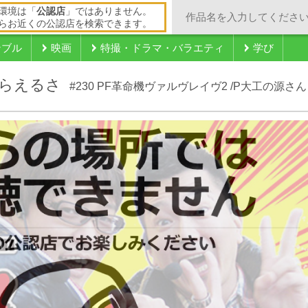
環境は「
公認店
」ではありません。
らお近くの公認店を検索できます。
ンブル
映画
特撮・ドラマ・バラエティ
学び
らえるさ
#230 PF革命機ヴァルヴレイヴ2 /P大工の源さ