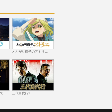
#8 CRフィーバー覇王伝
零/押忍！番長2/パチスロ
鉄拳2nd
とんがり帽子のアトリエ
#9 CRハイパーキングダ
ム/CR新・子連れ狼 ～示
現の刻～/CR牙狼魔戒閃
騎 鋼/パチスロモンスタ
ーハンター
て
三代目代行1
#10 CR牙狼魔戒閃騎鋼X
X/CRルパン三世 World is
mine