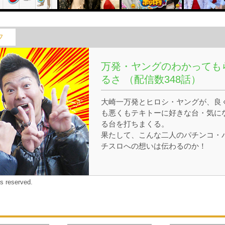
フ
万発・ヤングのわかっても
るさ （配信数348話）
大崎一万発とヒロシ・ヤングが、良
も悪くもテキトーに好きな台・気に
る台を打ちまくる。
果たして、こんな二人のパチンコ・
チスロへの想いは伝わるのか！
わかってもらえるといいのです
が・・・
s reserved.