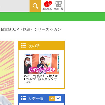
1
ん 超韋駄天/P〈物語〉シリーズ セカン
次の話
#231 P牙狼月虹ノ旅人/P
Fゴルゴ13疾風マシンガ
ンver.
話数一覧