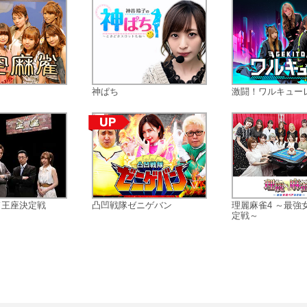
神ぱち
激闘！ワルキュー
ド王座決定戦
凸凹戦隊ゼニゲバン
理麗麻雀4 ～最強
定戦～