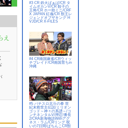
#3 CR 鉄火ばぁば/CR タ
イムボカンV/CR 餃子の
王将/CR ホー助ミニ/CRF
X JAPAN 紅魂/CR 獣王レ
ジェンドオブザキング H
VJD/CR X-FILES
らえ
く
#4 CR南国麻雀/CRウィッ
チブレイド/CR南国育ちin
な
沖縄
パ
#5 パチスロ北斗の拳 世
紀末救世主伝説/ミリオン
ゴッド～神々の系譜～/コ
ンチネンタルV/押忍!番長
2/CRA新海物語Withアグ
ネス・ラム/CRリング 呪
いの7日間/ぱちんこCR獣