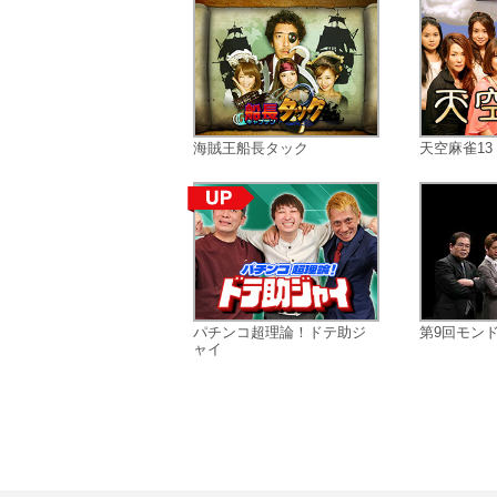
海賊王船長タック
天空麻雀13
パチンコ超理論！ドテ助ジ
第9回モン
ャイ