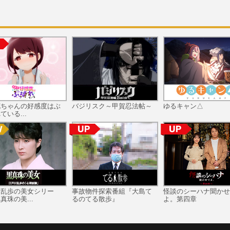
花ちゃんの好感度はぶ
バジリスク～甲賀忍法帖～
ゆるキャン△
ている...
川乱歩の美女シリー
事故物件探索番組『大島て
怪談のシーハナ聞かせ
真珠の美...
るのてる散歩』
よ。第四章