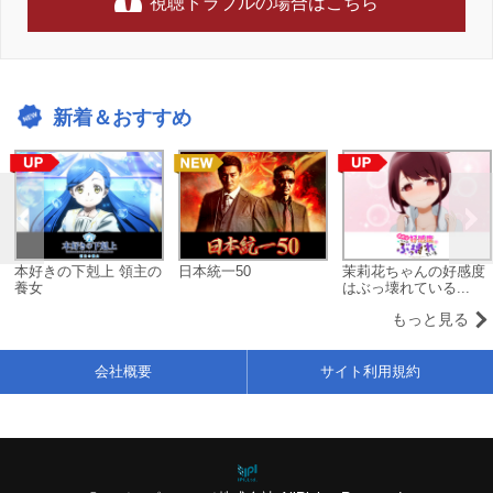
視聴トラブルの場合はこちら
新着＆おすすめ
本好きの下剋上 領主の
日本統一50
茉莉花ちゃんの好感度
養女
はぶっ壊れている...
もっと見る
会社概要
サイト利用規約