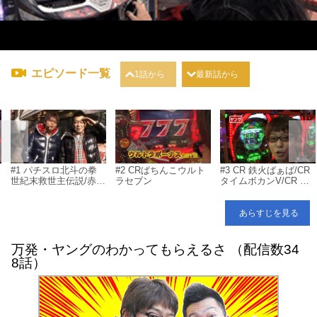
エピソード一覧
1話から
最新話から
#1 パチスロ北斗の拳
#2 CRぱちんこウルト
#3 CR 鉄火ばぁば/CR
世紀末救世主伝説/赤ド
ラセブン
タイムボカンV/CR 餃
メ
ン 雅
子の王将/CR ホー助ミ
ニ/CRF X JAPAN 紅魂/
CR 獣王レジェンドオ
あらすじを見る
ブザキング HVJD/CR
X-FILES
万発・ヤングのわかってもらえるさ （配信数34
8話）