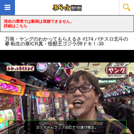
現在の環境では動画は視聴できません。
詳細はこちら
万発・ヤングのわかってもらえるさ #174 パチスロ北斗の
拳 転生の章/CR真・怪獣王ゴジラ/沖ドキ！-30
loading...