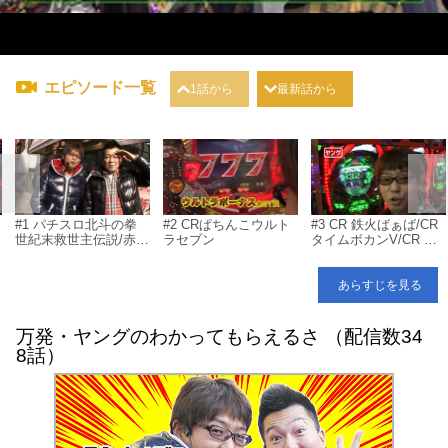
エピソード一覧
1話から
最新話から
#1 パチスロ北斗の拳
#2 CRぱちんこウルト
#3 CR 鉄火ばぁば/CR
世紀末救世主伝説/赤ド
ラセブン
タイムボカンV/CR 餃
メ
ン 雅
子の王将/CR ホー助ミ
ニ/CRF X JAPAN 紅魂/
CR 獣王レジェンドオ
あらすじを見る
ブザキング HVJD/CR
X-FILES
万発・ヤングのわかってもらえるさ （配信数34
8話）