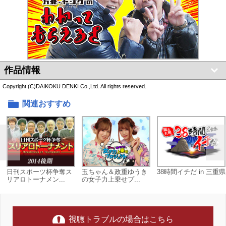
作品情報
Copyright (C)DAIKOKU DENKI Co.,Ltd. All rights reserved.
関連おすすめ
日刊スポーツ杯争奪ス
玉ちゃん＆政重ゆうき
38時間イチだ in 三重県
リアロトーナメン...
の女子力上乗せプ...
視聴トラブルの場合はこちら