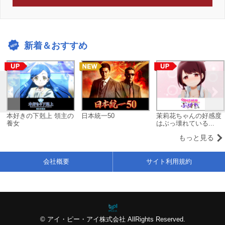
新着＆おすすめ
本好きの下剋上 領主の
日本統一50
茉莉花ちゃんの好感度
養女
はぶっ壊れている...
もっと見る
会社概要
サイト利用規約
© アイ・ピー・アイ株式会社 AllRights Reserved.