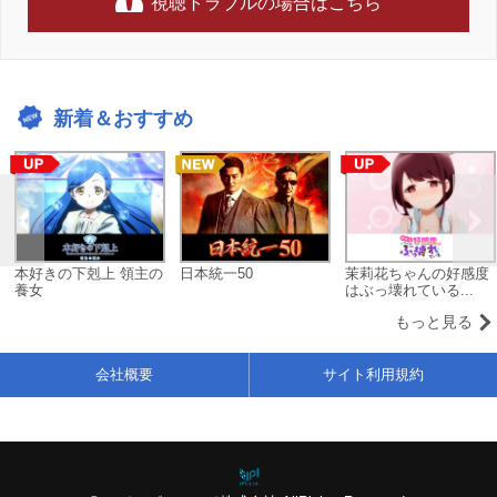
視聴トラブルの場合はこちら
新着＆おすすめ
本好きの下剋上 領主の
日本統一50
茉莉花ちゃんの好感度
養女
はぶっ壊れている...
もっと見る
会社概要
サイト利用規約