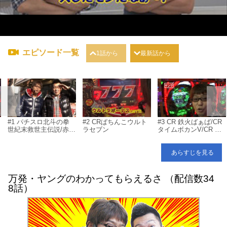
エピソード一覧
1話から
最新話から
#1 パチスロ北斗の拳
#2 CRぱちんこウルト
#3 CR 鉄火ばぁば/CR
世紀末救世主伝説/赤ド
ラセブン
タイムボカンV/CR 餃
メ
ン 雅
子の王将/CR ホー助ミ
ニ/CRF X JAPAN 紅魂/
CR 獣王レジェンドオ
あらすじを見る
ブザキング HVJD/CR
X-FILES
万発・ヤングのわかってもらえるさ （配信数34
8話）