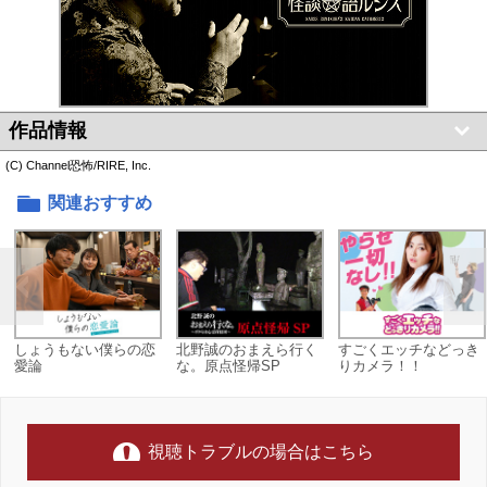
作品情報
(C) Channel恐怖/RIRE, Inc.
関連おすすめ
しょうもない僕らの恋
北野誠のおまえら行く
すごくエッチなどっき
愛論
な。原点怪帰SP
りカメラ！！
視聴トラブルの場合はこちら