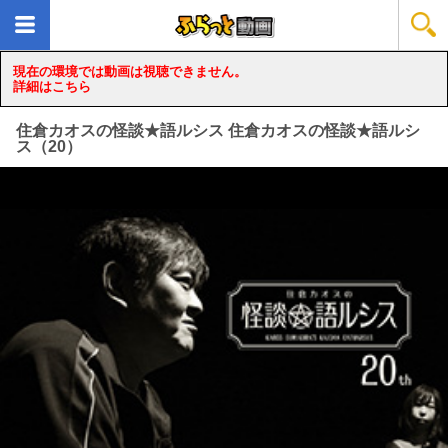
現在の環境では動画は視聴できません。
詳細はこちら
住倉カオスの怪談★語ルシス 住倉カオスの怪談★語ルシ
ス（20）
loading...