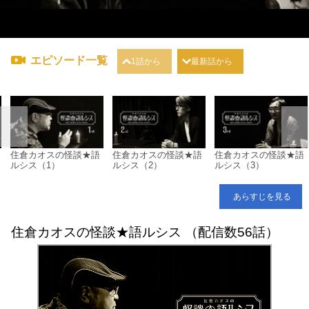
エピソード一覧
1話から
最新話から
住倉カオスの怪談★語
住倉カオスの怪談★語
住倉カオスの怪談★語
ルシス（1）
ルシス（2）
ルシス（3）
あらすじを見る
住倉カオスの怪談★語ルシス （配信数56話）