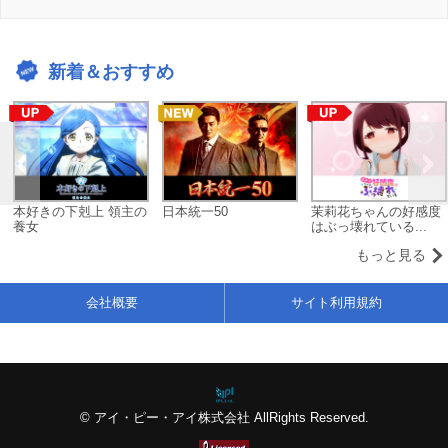
新着＆おすすめ
本好きの下剋上 領主の
日本統一50
茉莉花ちゃんの好感度
養女
はぶっ壊れている...
もっと見る
会社概要
サイト利用規約
© アイ・ピー・アイ株式会社 AllRights Reserved.