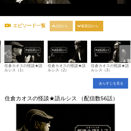
エピソード一覧
1話から
最新話から
住倉カオスの怪談★語
住倉カオスの怪談★語
住倉カオスの怪談★語
ルシス（1）
ルシス（2）
ルシス（3）
あらすじを見る
住倉カオスの怪談★語ルシス （配信数56話）