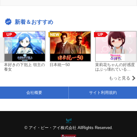
新着＆おすすめ
本好きの下剋上 領主の
日本統一50
茉莉花ちゃんの好感度
養女
はぶっ壊れている...
もっと見る
会社概要
サイト利用規約
© アイ・ピー・アイ株式会社 AllRights Reserved.