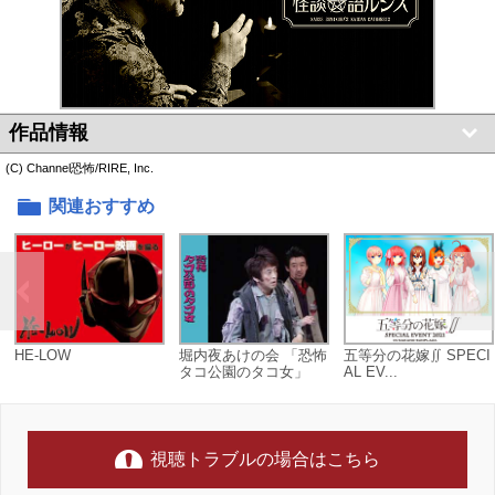
作品情報
(C) Channel恐怖/RIRE, Inc.
関連おすすめ
HE-LOW
堀内夜あけの会 「恐怖
五等分の花嫁∬ SPECI
タコ公園のタコ女」
AL EV...
視聴トラブルの場合はこちら