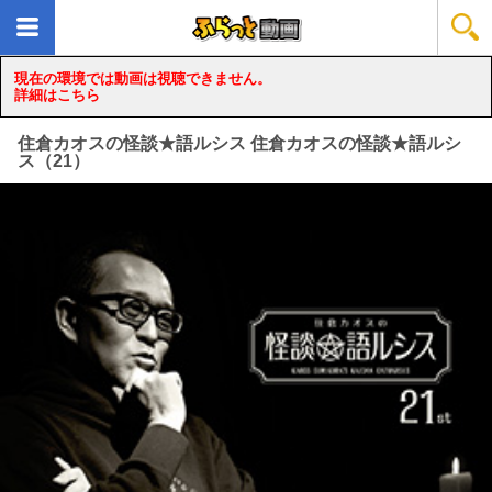
現在の環境では動画は視聴できません。
詳細はこちら
住倉カオスの怪談★語ルシス 住倉カオスの怪談★語ルシ
ス（21）
loading...