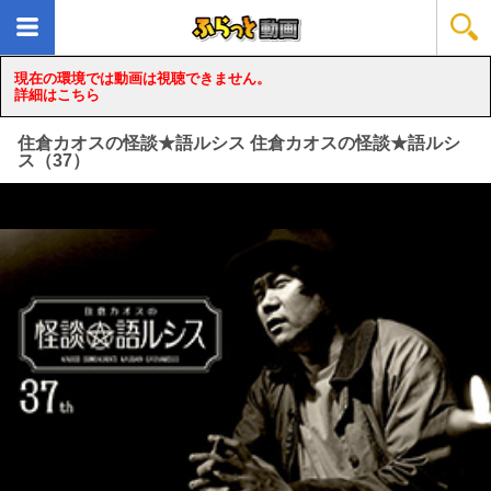
現在の環境では動画は視聴できません。
詳細はこちら
住倉カオスの怪談★語ルシス 住倉カオスの怪談★語ルシ
ス（37）
loading...