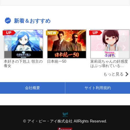
新着＆おすすめ
本好きの下剋上 領主の
日本統一50
茉莉花ちゃんの好感度
養女
はぶっ壊れている...
もっと見る
会社概要
サイト利用規約
© アイ・ピー・アイ株式会社 AllRights Reserved.