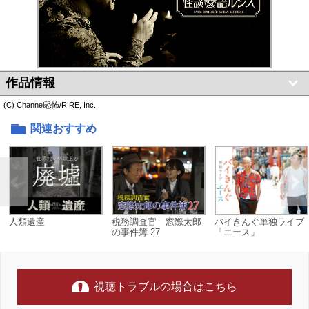
作品情報
(C) Channel恐怖/RIRE, Inc.
関連おすすめ
人類遺産
税務調査官 窓際太郎
バイきんぐ単独ライブ
の事件簿 27
「エース」
視聴トラブルの場合はこちら