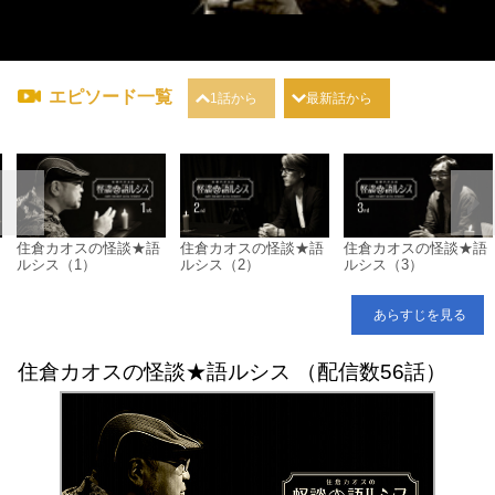
エピソード一覧
1話から
最新話から
住倉カオスの怪談★語
住倉カオスの怪談★語
住倉カオスの怪談★語
ルシス（1）
ルシス（2）
ルシス（3）
あらすじを見る
住倉カオスの怪談★語ルシス （配信数56話）