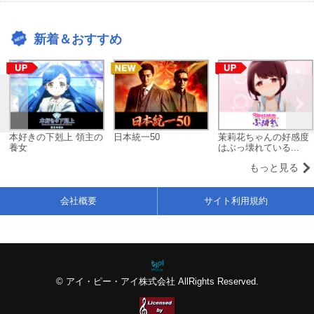
新着＆おすすめ
本好きの下剋上 領主の
日本統一50
茉莉花ちゃんの好感度
養女
はぶっ壊れている...
もっと見る
会社概要
サイト利用規約
© アイ・ピー・アイ株式会社 AllRights Reserved.