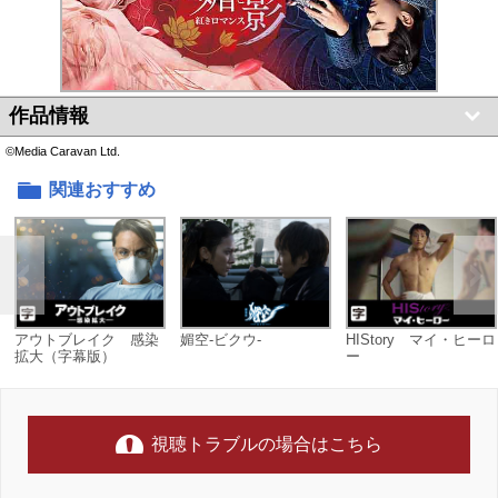
作品情報
©Media Caravan Ltd.
関連おすすめ
アウトブレイク 感染
媚空-ビクウ-
HIStory マイ・ヒーロ
拡大（字幕版）
ー
視聴トラブルの場合はこちら