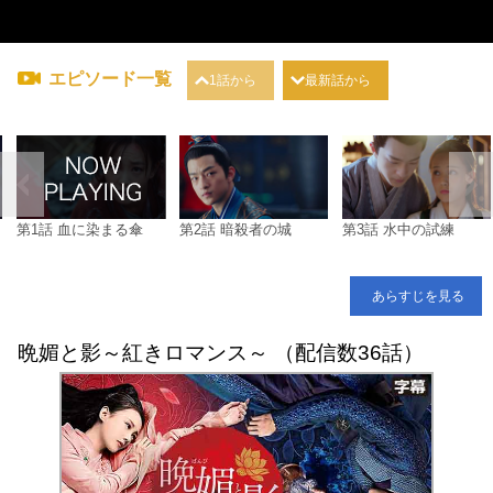
エピソード一覧
1話から
最新話から
第1話 血に染まる傘
第2話 暗殺者の城
第3話 水中の試練
あらすじを見る
晩媚と影～紅きロマンス～ （配信数36話）