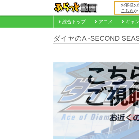
お客様の
こちら
か
総合トップ
アニメ
ギャ
ダイヤのA -SECOND SEAS