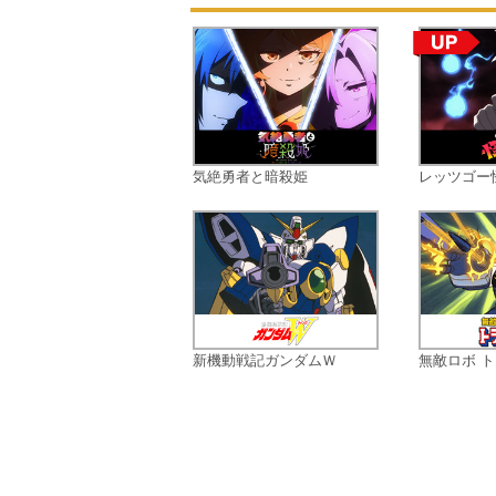
気絶勇者と暗殺姫
レッツゴー
新機動戦記ガンダムＷ
無敵ロボ ト