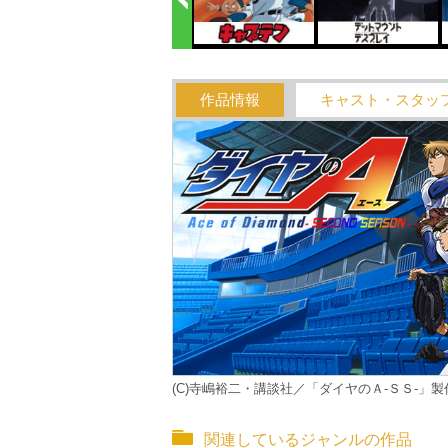
作品情報
キャスト・スタッ
(C)寺嶋裕二・講談社／「ダイヤのＡ‐ＳＳ‐」
関連しているジャンルの作品