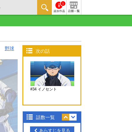
1
野球
次の話
#34 イノセント
話数一覧
あらすじを見る