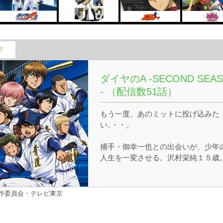
フ
ダイヤのA -SECOND SEA
- （配信数51話）
もう一度、あのミットに投げ込みた
い‥・・。
捕手・御幸一也との出会いが、少年
人生を一変させる。沢村栄純１５歳
己の力を試すため、仲間に別れを告
げ、野球名門校・青道の扉を叩く。
こには己のすべてをかけた誇り高き
製作委員会・テレビ東京
児達がいた！