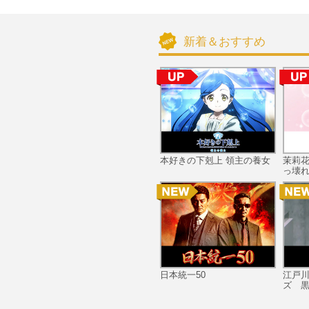
新着＆おすすめ
本好きの下剋上 領主の養女
茉莉
っ壊れ
日本統一50
江戸
ズ 黒