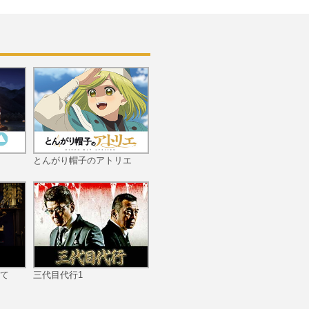
#11 下克上
#12 自壊
とんがり帽子のアトリエ
#13 亀裂
て
三代目代行1