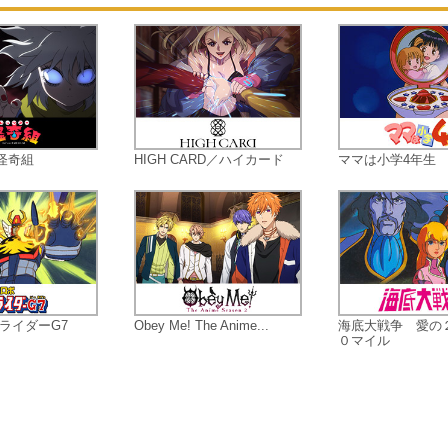
怪奇組
HIGH CARD／ハイカード
ママは小学4年生
ライダーG7
Obey Me! The Anime...
海底大戦争 愛の
０マイル