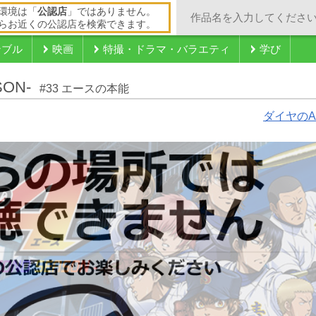
環境は「
公認店
」ではありません。
らお近くの公認店を検索できます。
ンブル
映画
特撮・ドラマ・バラエティ
学び
ON-
#33 エースの本能
ダイヤのA