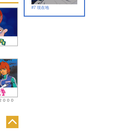
#7 現在地
#8 筋書き
#9 我が道
２０００
#10 投げたよな