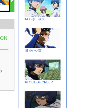
#4 いざ、秋大！
SON
#5 冷たい雨
の
。
#6 OUT OF ORDER
そ
球