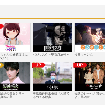
花ちゃんの好感度はぶ
バジリスク～甲賀忍法帖～
ゆるキャン△
ている...
川乱歩の美女シリー
事故物件探索番組『大島て
怪談のシーハナ聞かせ
真珠の美...
るのてる散歩』
よ。第四章