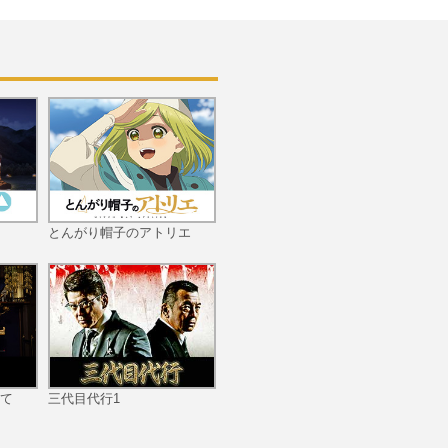
#11 下克上
#12 自壊
とんがり帽子のアトリエ
#13 亀裂
て
三代目代行1