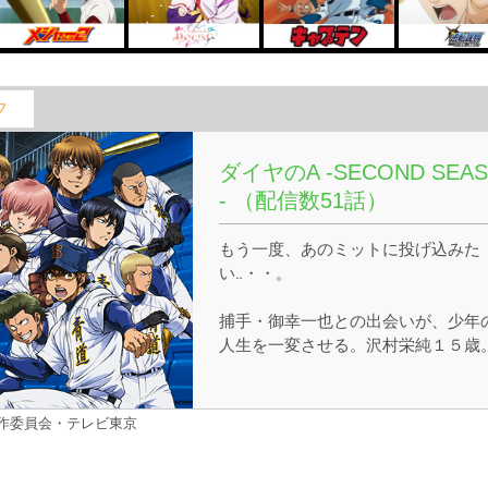
フ
ダイヤのA -SECOND SEA
- （配信数51話）
もう一度、あのミットに投げ込みた
い‥・・。
捕手・御幸一也との出会いが、少年
人生を一変させる。沢村栄純１５歳
己の力を試すため、仲間に別れを告
げ、野球名門校・青道の扉を叩く。
こには己のすべてをかけた誇り高き
製作委員会・テレビ東京
児達がいた！