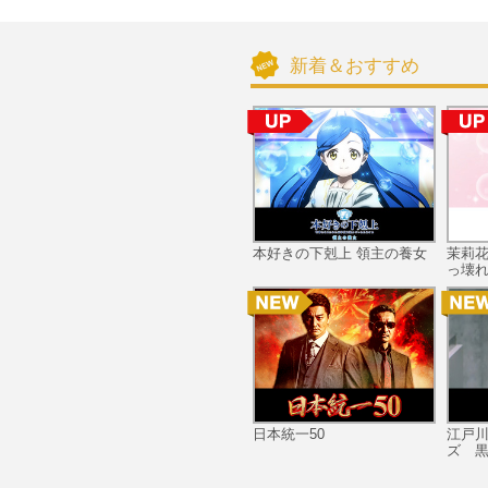
新着＆おすすめ
本好きの下剋上 領主の養女
茉莉
っ壊れ
日本統一50
江戸
ズ 黒