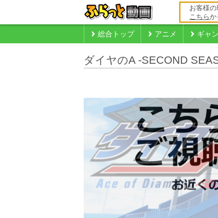
お客様の
こちら
か
総合トップ
アニメ
ギャ
ダイヤのA -SECOND SEAS