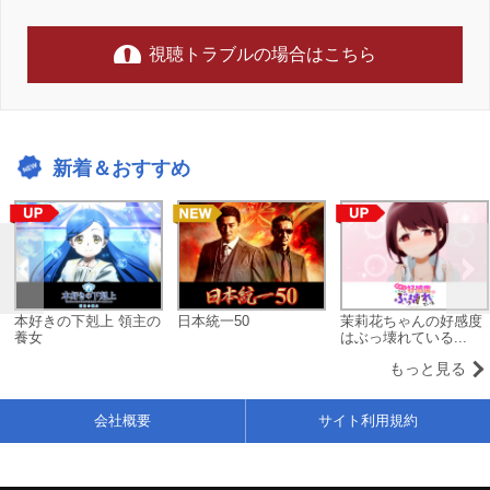
視聴トラブルの場合はこちら
新着＆おすすめ
本好きの下剋上 領主の
日本統一50
茉莉花ちゃんの好感度
養女
はぶっ壊れている...
もっと見る
会社概要
サイト利用規約