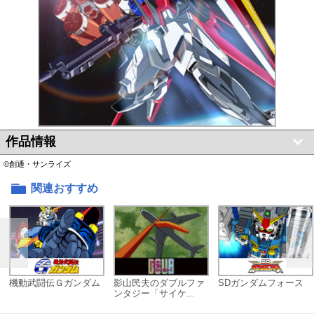
作品情報
©創通・サンライズ
関連おすすめ
機動武闘伝Ｇガンダム
影山民夫のダブルファ
SDガンダムフォース
ンタジー「サイケ...