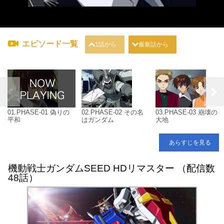
エピソード一覧
1話から
最新話から
わ
01.PHASE-01 偽りの
02.PHASE-02 その名
03.PHASE-03 崩壊の
平和
はガンダム
大地
あらすじを見る
機動戦士ガンダムSEED HDリマスター （配信数
48話）