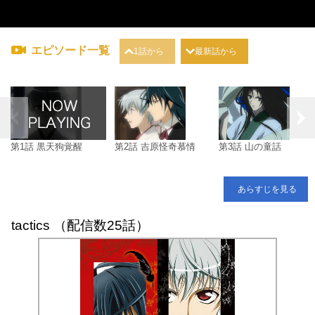
エピソード一覧
1話から
最新話から
ラ
第1話 黒天狗覚醒
第2話 吉原怪奇慕情
第3話 山の童話
あらすじを見る
tactics （配信数25話）