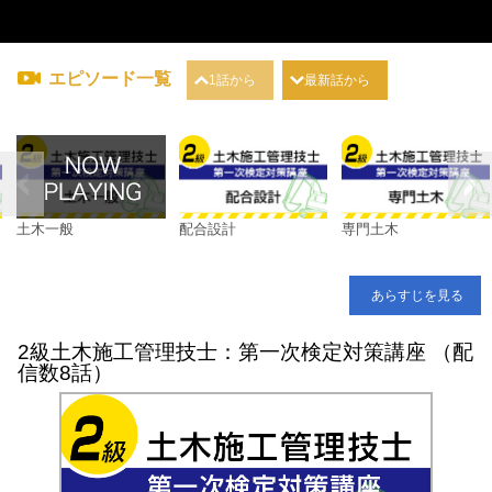
エピソード一覧
1話から
最新話から
土木一般
配合設計
専門土木
あらすじを見る
2級土木施工管理技士：第一次検定対策講座 （配
信数8話）