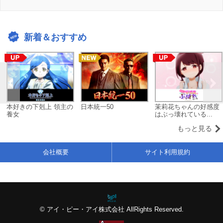
新着＆おすすめ
本好きの下剋上 領主の
日本統一50
茉莉花ちゃんの好感度
養女
はぶっ壊れている...
もっと見る
会社概要
サイト利用規約
© アイ・ピー・アイ株式会社 AllRights Reserved.