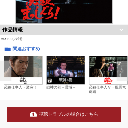
作品情報
©ＡＢＣ／松竹
関連おすすめ
必殺仕事人・激突！
戦神の剣～霊域～
必殺仕事人Ⅴ・風雲竜
虎編
視聴トラブルの場合はこちら