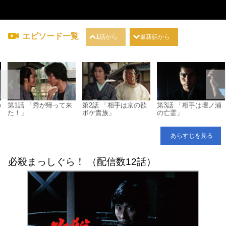
エピソード一覧
1話から
最新話から
の
第1話 「秀が帰って来
第2話 「相手は京の欲
第3話 「相手は壇ノ浦
た！」
ボケ貴族」
の亡霊」
あらすじを見る
必殺まっしぐら！ （配信数12話）