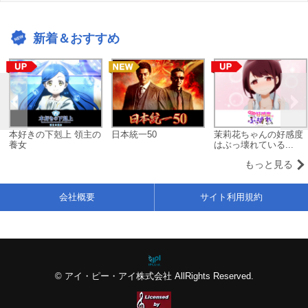
新着＆おすすめ
本好きの下剋上 領主の
日本統一50
茉莉花ちゃんの好感度
養女
はぶっ壊れている...
もっと見る
会社概要
サイト利用規約
© アイ・ピー・アイ株式会社 AllRights Reserved.