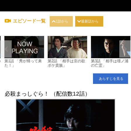
エピソード一覧
1話から
最新話から
の
第1話 「秀が帰って来
第2話 「相手は京の欲
第3話 「相手は壇ノ浦
た！」
ボケ貴族」
の亡霊」
あらすじを見る
必殺まっしぐら！ （配信数12話）