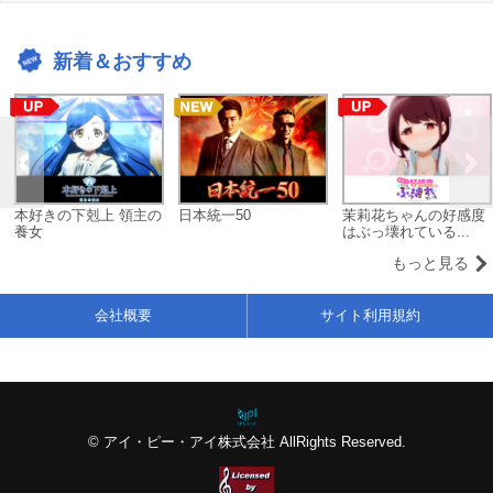
新着＆おすすめ
本好きの下剋上 領主の
日本統一50
茉莉花ちゃんの好感度
養女
はぶっ壊れている...
もっと見る
会社概要
サイト利用規約
© アイ・ピー・アイ株式会社 AllRights Reserved.