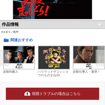
作品情報
©ＡＢＣ／松竹
関連おすすめ
必殺剣劇人
ハリウッドザコシショ
必殺仕事人・激突！
ウのものまね10...
視聴トラブルの場合はこちら