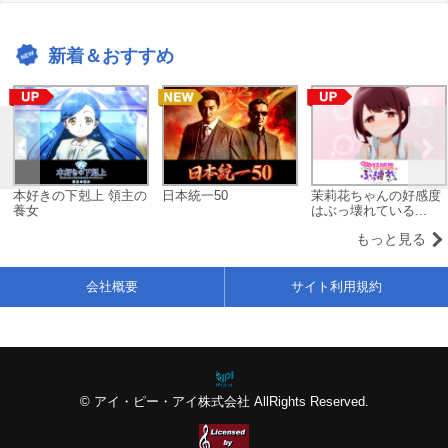
新着＆おすすめ
本好きの下剋上 領主の
日本統一50
茉莉花ちゃんの好感度
養女
はぶっ壊れている...
もっと見る
会社概要
サイト利用規約
© アイ・ピー・アイ株式会社 AllRights Reserved.