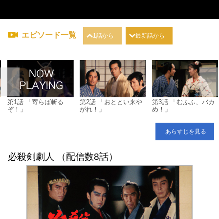
エピソード一覧
1話から
最新話から
第1話 「寄らば斬る
第2話 「おととい来や
第3話 「むふふ、バカ
ぞ！」
がれ！」
め！」
あらすじを見る
必殺剣劇人 （配信数8話）