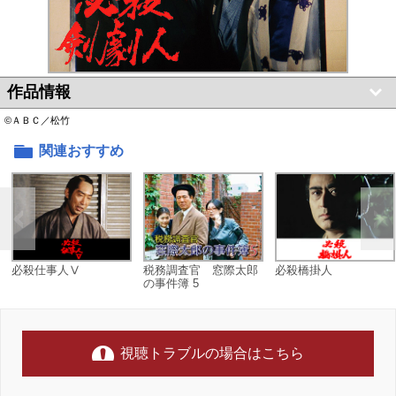
作品情報
©ＡＢＣ／松竹
関連おすすめ
必殺仕事人Ⅴ
税務調査官 窓際太郎
必殺橋掛人
の事件簿 5
視聴トラブルの場合はこちら