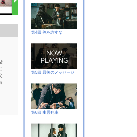
第4回 俺を許すな
父
じ
第5回 最後のメッセージ
父
ョ
。
が、
突
追
第6回 幽霊列車
骨
し
場
ク