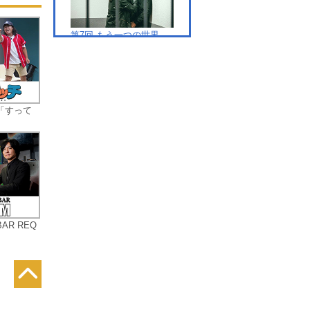
父
第7回 もう一つの世界
の
ョ
事
た
に
「すって
線
第8回 ２つの世界でつな
そ
がる事件
た
が
あ
、
R REQ
第9回 選択の瞬間
の
。
現
っ