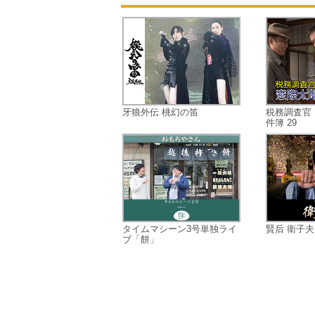
牙狼外伝 桃幻の笛
税務調査官
件簿 29
タイムマシーン3号単独ライ
賢后 衛子夫
ブ「餅」