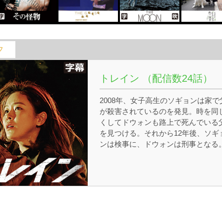
フ
トレイン （配信数24話）
2008年、女子高生のソギョンは家で
が殺害されているのを発見。時を同
くしてドウォンも路上で死んでいる
を見つける。それから12年後、ソギ
ンは検事に、ドウォンは刑事となる
互いに特別な感情を抱く2人だった
ドウォンはある理由からソギョンを
き放すようになる。ある日、犯人を
跡中にドウォンは、廃駅の線路で白
化した遺体を発見。連続殺人事件と
て捜査に乗り出すことに。同じく現
に向かったソギョンは義弟のソンウ