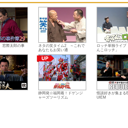
が連続殺人事件の犯人で、12年前に
を殺した真犯人なのではないかと疑
う。だが、ドウォンは12年前の事件
犯人は自分の父で、罪悪感からソギ
ンを見守ってきたと明かす。衝撃の
実にショックを受けるソギョンだっ
が、ドウォンの父の無実を信じ独自
 窓際太郎の事
ネタの笑タイム2 ～これで
ロッチ単独ライブ
事件を調べることに。そんな時、廃
あなたもお笑い通
んこロッチ」
のはずの線路に突如列車が現れる。
して列車から降りてきた何者かに撃
れソギョンは命を落とす。打ちひし
れるドウォンは犯人逮捕に執着する
まりドウォンは行き過ぎたやり方で
捜査から外されることに。ある雨の
静岡発☆福岡着！ドゲンジ
怪談好きが集まるBA
夜、絶望したドウォンは一人、彼女
ャーズツーリズム
UIEM
亡くなった廃線で命を絶とうとする
すると廃線だった線路に突然列車が
れ、亡くなったはずのソギョンが乗
ているのを発見する…。