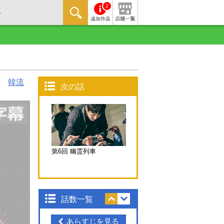
2
韓流
次の話
第6回 幽霊列車
話数一覧
あらすじを見る