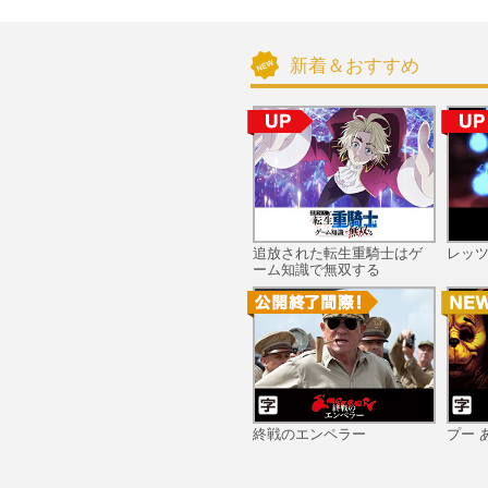
新着＆おすすめ
追放された転生重騎士はゲ
レッ
ーム知識で無双する
終戦のエンペラー
プー 