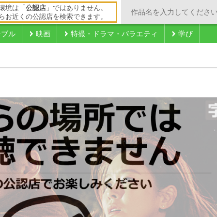
環境は「
公認店
」ではありません。
らお近くの公認店を検索できます。
ンブル
映画
特撮・ドラマ・バラエティ
学び
ジ