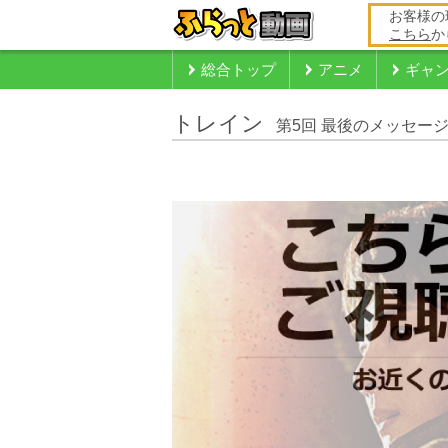
お客様の
こちら
か
総合トップ
アニメ
ギャ
トレイン
第5回 最後のメッセー