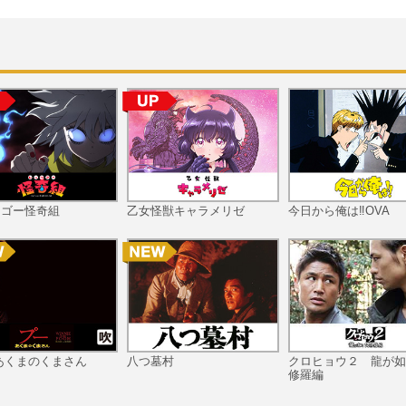
ツゴー怪奇組
乙女怪獣キャラメリゼ
今日から俺は‼OVA
あくまのくまさん
八つ墓村
クロヒョウ２ 龍が如
修羅編