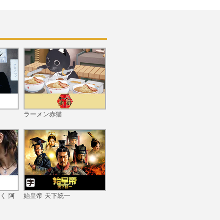
第10回 こみ上げる思い
第11回 容疑者確保
ラーメン赤猫
第12回 新たな事件
く 阿
始皇帝 天下統一
第13回 事件の新展開