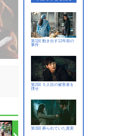
第1回 動き出す12年前の
事件
第2回 ５人目の被害者を
捜せ
第3回 葬られていた真実