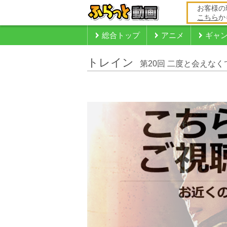
お客様の
こちら
か
総合トップ
アニメ
ギャ
トレイン
第20回 二度と会えなく