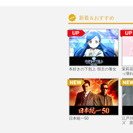
新着＆おすすめ
本好きの下剋上 領主の養女
茉莉
っ壊れ
日本統一50
江戸
ズ 黒