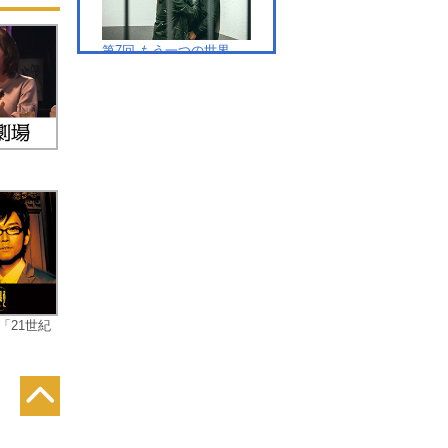
父
第7回 もう一つの世界
の
ョ
事
た
に
線
第8回 ２つの世界でつな
そ
がる事件
た
が
あ
、
「21世紀
第9回 選択の瞬間
の
。
現
っ