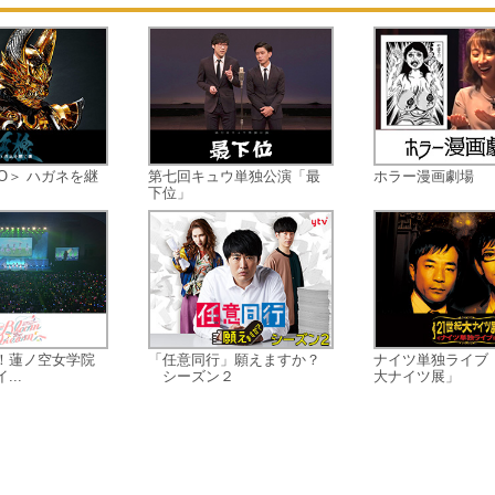
が連続殺人事件の犯人で、12年前に
を殺した真犯人なのではないかと疑
う。だが、ドウォンは12年前の事件
犯人は自分の父で、罪悪感からソギ
ンを見守ってきたと明かす。衝撃の
実にショックを受けるソギョンだっ
が、ドウォンの父の無実を信じ独自
O＞ ハガネを継
第七回キュウ単独公演「最
ホラー漫画劇場
事件を調べることに。そんな時、廃
下位」
のはずの線路に突如列車が現れる。
して列車から降りてきた何者かに撃
れソギョンは命を落とす。打ちひし
れるドウォンは犯人逮捕に執着する
まりドウォンは行き過ぎたやり方で
捜査から外されることに。ある雨の
！蓮ノ空女学院
「任意同行」願えますか？
ナイツ単独ライブ 
夜、絶望したドウォンは一人、彼女
..
シーズン２
大ナイツ展」
亡くなった廃線で命を絶とうとする
すると廃線だった線路に突然列車が
れ、亡くなったはずのソギョンが乗
ているのを発見する…。