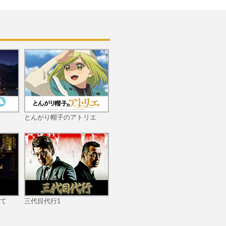
第10回 こみ上げる思い
第11回 容疑者確保
とんがり帽子のアトリエ
第12回 新たな事件
て
三代目代行1
第13回 事件の新展開