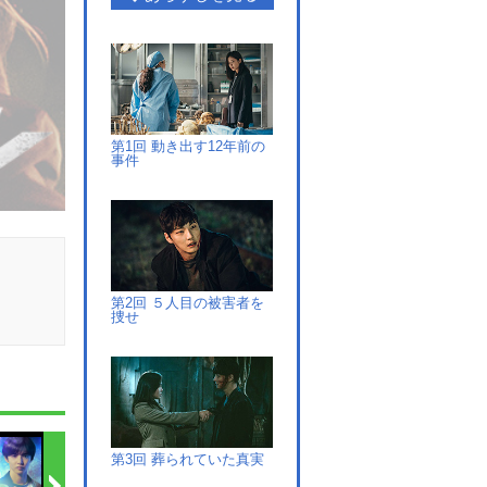
第1回 動き出す12年前の
事件
第2回 ５人目の被害者を
捜せ
第3回 葬られていた真実