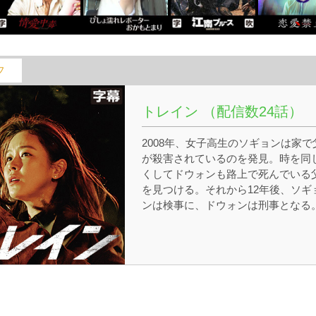
フ
トレイン （配信数24話）
2008年、女子高生のソギョンは家で
が殺害されているのを発見。時を同
くしてドウォンも路上で死んでいる
を見つける。それから12年後、ソギ
ンは検事に、ドウォンは刑事となる
互いに特別な感情を抱く2人だった
ドウォンはある理由からソギョンを
き放すようになる。ある日、犯人を
跡中にドウォンは、廃駅の線路で白
化した遺体を発見。連続殺人事件と
て捜査に乗り出すことに。同じく現
に向かったソギョンは義弟のソンウ