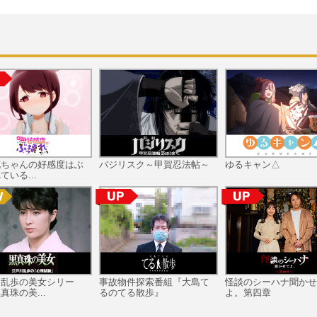
花ちゃんの好感度はぶ
バジリスク～甲賀忍法帖～
ゆるキャン△
ている...
川乱歩の美女シリー
事故物件探索番組『大島て
怪談のシーハナ聞かせ
真珠の美...
るのてる散歩』
よ。第四章