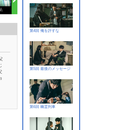
第4回 俺を許すな
父
じ
第5回 最後のメッセージ
父
ョ
。
が、
突
追
第6回 幽霊列車
骨
し
場
ク