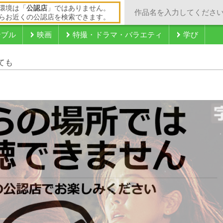
環境は「
公認店
」ではありません。
らお近くの公認店を検索できます。
ンブル
映画
特撮・ドラマ・バラエティ
学び
ても