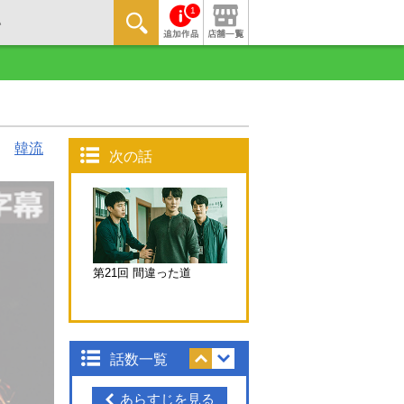
1
韓流
次の話
第21回 間違った道
話数一覧
あらすじを見る