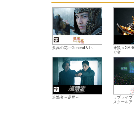
孤高の花～General＆I～
牙狼＜GAR
ぐ者
追撃者～逆局～
ラブライブ
スクールアイ.