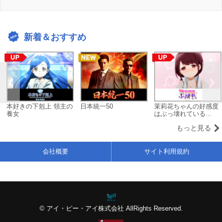
新着＆おすすめ
本好きの下剋上 領主の
日本統一50
茉莉花ちゃんの好感度
養女
はぶっ壊れている...
もっと見る
会社概要
サイト利用規約
© アイ・ピー・アイ株式会社 AllRights Reserved.