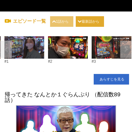
エピソード一覧
1話から
最新話から
#1
#2
#3
あらすじを見る
帰ってきた なんとか１ぐらんぷり （配信数89
話）