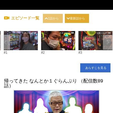
エピソード一覧
1話から
最新話から
#1
#2
#3
あらすじを見る
帰ってきた なんとか１ぐらんぷり （配信数89
話）