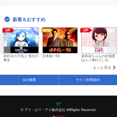
新着＆おすすめ
本好きの下剋上 領主の
日本統一50
茉莉花ちゃんの好感度
養女
はぶっ壊れている...
もっと見る
会社概要
サイト利用規約
© アイ・ピー・アイ株式会社 AllRights Reserved.