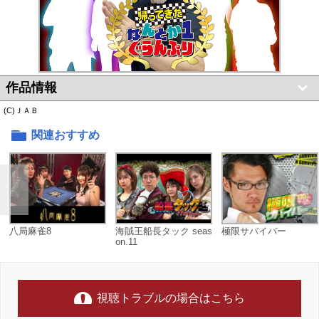
作品情報
(C)ＪＡＢ
関連おすすめ
八局麻雀8
海賊王船長タック seas
極限サバイバー
on.11
視聴トラブルの場合はこちら