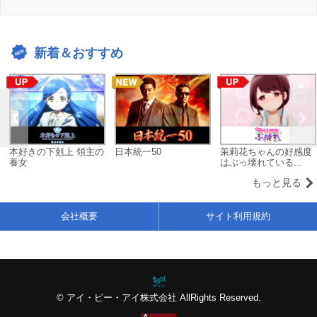
新着＆おすすめ
本好きの下剋上 領主の
日本統一50
茉莉花ちゃんの好感度
養女
はぶっ壊れている...
もっと見る
会社概要
サイト利用規約
© アイ・ピー・アイ株式会社 AllRights Reserved.