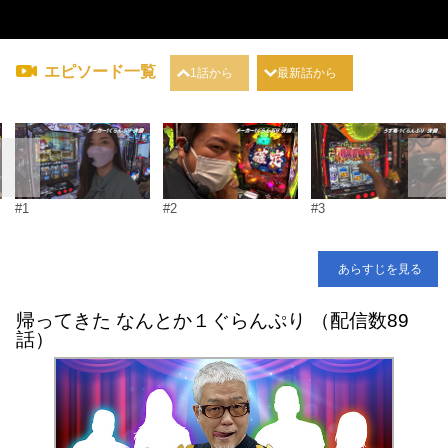
エピソード一覧
1話から
最新話から
#1
#2
#3
あらすじを見る
帰ってきた なんとか１ぐらんぷり （配信数89
話）