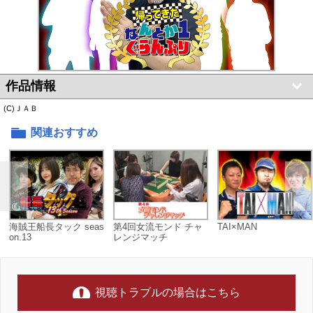
作品情報
(C)ＪＡＢ
関連おすすめ
海賊王船長タック seas
第4回女流モンド チャ
TAI×MAN
on.13
レンジマッチ
視聴トラブルの場合はこちら