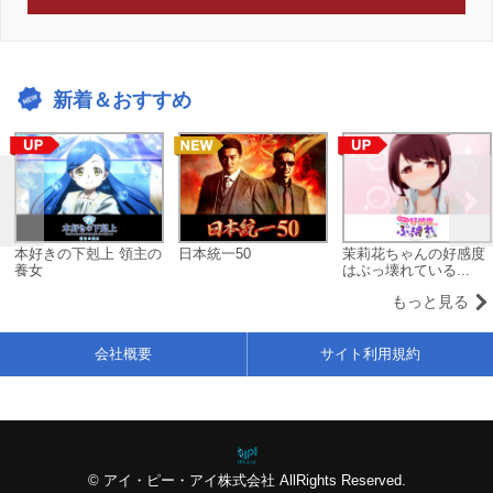
新着＆おすすめ
本好きの下剋上 領主の
日本統一50
茉莉花ちゃんの好感度
養女
はぶっ壊れている...
もっと見る
会社概要
サイト利用規約
© アイ・ピー・アイ株式会社 AllRights Reserved.