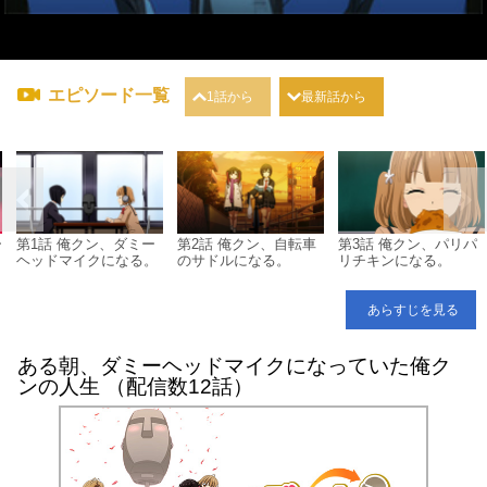
エピソード一覧
1話から
最新話から
ー
第1話 俺クン、ダミー
第2話 俺クン、自転車
第3話 俺クン、パリパ
ヘッドマイクになる。
のサドルになる。
リチキンになる。
あらすじを見る
ある朝、ダミーヘッドマイクになっていた俺ク
ンの人生 （配信数12話）