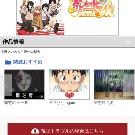
作品情報
©俺クンの人生製作委員会
関連おすすめ
闇芝居 十三期
ラブひな again
闇芝居 九期
視聴トラブルの場合はこちら