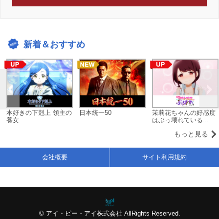
新着＆おすすめ
本好きの下剋上 領主の
日本統一50
茉莉花ちゃんの好感度
養女
はぶっ壊れている...
もっと見る
会社概要
サイト利用規約
© アイ・ピー・アイ株式会社 AllRights Reserved.