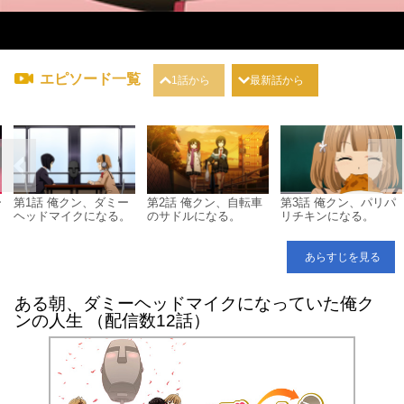
エピソード一覧
1話から
最新話から
ー
第1話 俺クン、ダミー
第2話 俺クン、自転車
第3話 俺クン、パリパ
ヘッドマイクになる。
のサドルになる。
リチキンになる。
あらすじを見る
ある朝、ダミーヘッドマイクになっていた俺ク
ンの人生 （配信数12話）