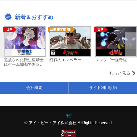
新着＆おすすめ
追放された転生重騎士
終戦のエンペラー
レッツゴー怪奇組
はゲーム知識で無双す
る
もっと見る
会社概要
サイト利用規約
© アイ・ピー・アイ株式会社 AllRights Reserved.