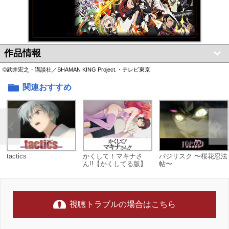
作品情報
©武井宏之・講談社／SHAMAN KING Project.・テレビ東京
関連おすすめ
tactics
かくして！マキナさ
バジリスク 〜桜花忍法
ん!!【かくしてる版】
帖〜
視聴トラブルの場合はこちら