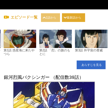
エピソード一覧
1話から
最新話から
終
第1話 惑星海に来たや
第2話 「烈」の旗のも
第3話 外宇宙の脅威
つら
とに
あらすじを見る
銀河烈風バクシンガー （配信数39話）