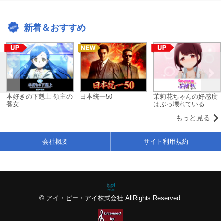
新着＆おすすめ
本好きの下剋上 領主の
日本統一50
茉莉花ちゃんの好感度
養女
はぶっ壊れている...
もっと見る
会社概要
サイト利用規約
© アイ・ピー・アイ株式会社 AllRights Reserved.