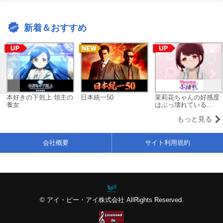
新着＆おすすめ
本好きの下剋上 領主の
日本統一50
茉莉花ちゃんの好感度
養女
はぶっ壊れている...
もっと見る
会社概要
サイト利用規約
© アイ・ピー・アイ株式会社 AllRights Reserved.