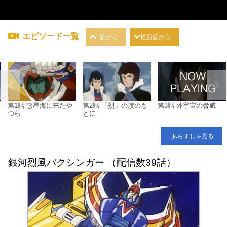
エピソード一覧
1話から
最新話から
終
第1話 惑星海に来たや
第2話 「烈」の旗のも
第3話 外宇宙の脅威
つら
とに
あらすじを見る
銀河烈風バクシンガー （配信数39話）