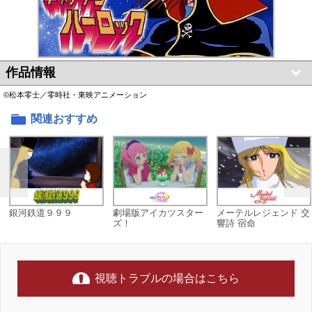
作品情報
©松本零士／零時社・東映アニメーション
関連おすすめ
銀河鉄道９９９
劇場版アイカツスター
メーテルレジェンド 交
ズ！
響詩 宿命
視聴トラブルの場合はこちら