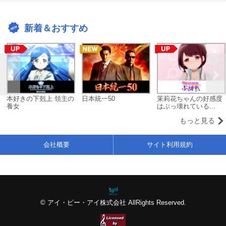
新着＆おすすめ
本好きの下剋上 領主の
日本統一50
茉莉花ちゃんの好感度
養女
はぶっ壊れている...
もっと見る
会社概要
サイト利用規約
© アイ・ピー・アイ株式会社 AllRights Reserved.