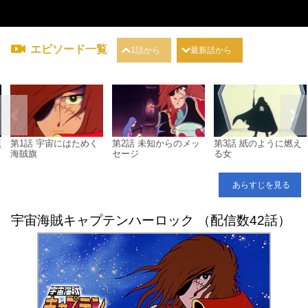
エピソード一覧
1話から
最新話から
無
第1話 宇宙にはためく
第2話 未知からのメッ
第3話 紙のように燃え
海賊旗
セージ
る女
あらすじを見る
宇宙海賊キャプテンハーロック （配信数42話）