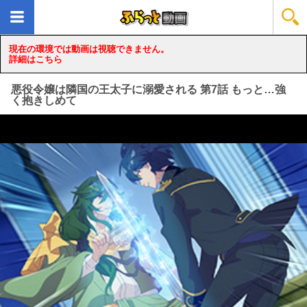
現在の環境では動画は視聴できません。
詳細はこちら
悪役令嬢は隣国の王太子に溺愛される 第7話 もっと…強
く抱きしめて
loading...