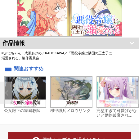
作品情報
©ぷにちゃん・成瀬あけの／KADOKAWA／「悪役令嬢は隣国の王太子に
溺愛される」製作委員会
関連おすすめ
公女殿下の家庭教師
機甲猟兵メロウリンク
完璧すぎて可愛げがな
いと婚約破棄され...