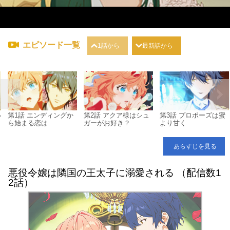
エピソード一覧
1話から
最新話から
い
第1話 エンディングか
第2話 アクア様はシュ
第3話 プロポーズは蜜
ら始まる恋は
ガーがお好き？
より甘く
あらすじを見る
悪役令嬢は隣国の王太子に溺愛される （配信数1
2話）