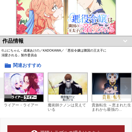
作品情報
©ぷにちゃん・成瀬あけの／KADOKAWA／「悪役令嬢は隣国の王太子に
溺愛される」製作委員会
関連おすすめ
ライアー・ライアー
魔術師クノンは見えて
貴族転生 ～恵まれた生
いる
まれから最強の...