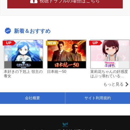
視聴トラブルの場合はこちら
新着＆おすすめ
本好きの下剋上 領主の
日本統一50
茉莉花ちゃんの好感度
養女
はぶっ壊れている...
もっと見る
会社概要
サイト利用規約