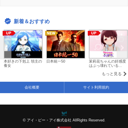
新着＆おすすめ
本好きの下剋上 領主の
日本統一50
茉莉花ちゃんの好感度
養女
はぶっ壊れている...
もっと見る
会社概要
サイト利用規約
© アイ・ピー・アイ株式会社 AllRights Reserved.