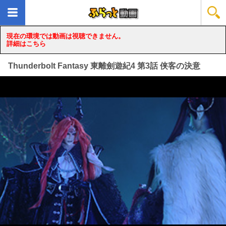
現在の環境では動画は視聴できません。
詳細はこちら
Thunderbolt Fantasy 東離劍遊紀4 第3話 侠客の決意
loading...