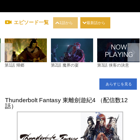
エピソード一覧
1話から
最新話から
第1話 帰郷
第2話 魔界の宴
第3話 侠客の決意
あらすじを見る
Thunderbolt Fantasy 東離劍遊紀4 （配信数12
話）