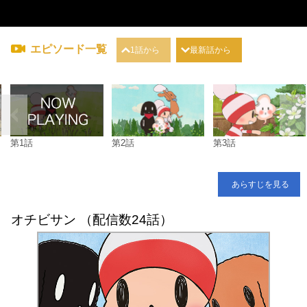
エピソード一覧
1話から
最新話から
第1話
第2話
第3話
あらすじを見る
オチビサン （配信数24話）