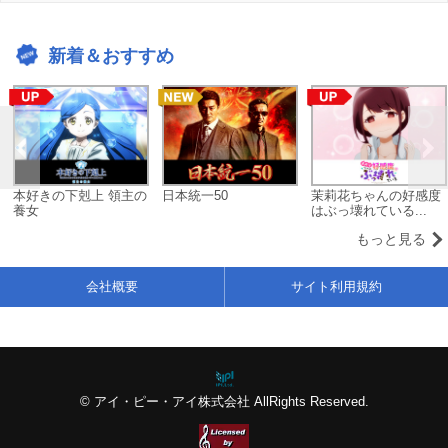
新着＆おすすめ
本好きの下剋上 領主の
日本統一50
茉莉花ちゃんの好感度
養女
はぶっ壊れている...
もっと見る
会社概要
サイト利用規約
© アイ・ピー・アイ株式会社 AllRights Reserved.