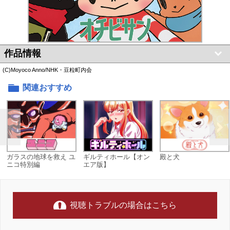
作品情報
(C)Moyoco Anno/NHK・豆粒町内会
関連おすすめ
ガラスの地球を救え ユ
ギルティホール【オン
殿と犬
ニコ特別編
エア版】
視聴トラブルの場合はこちら