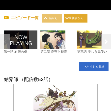
エピソード一覧
1話から
最新話から
終
第一話 右腕の傷
第二話 良守と時音
第三話 美しき鬼使い
あらすじを見る
結界師 （配信数52話）