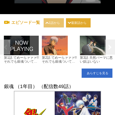
エピソード一覧
1話から
最新話から
な
第1話 てめーらァァァ!!
第2話 てめーらァァァ!!
第3話 天然パーマに悪
それでも銀魂ついてん
それでも銀魂ついてん
い奴はいない
のかァァァ！（前編）
のかァァァ！（後編）
※EDがございません
※OPがございません
あらすじを見る
銀魂 （1年目） （配信数49話）