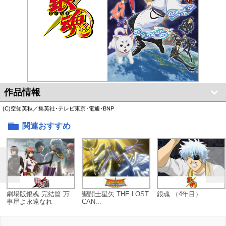
作品情報
(C)空知英秋／集英社･テレビ東京･電通･BNP
関連おすすめ
劇場版銀魂 完結篇 万
聖闘士星矢 THE LOST
銀魂 （4年目）
事屋よ永遠なれ
CAN...