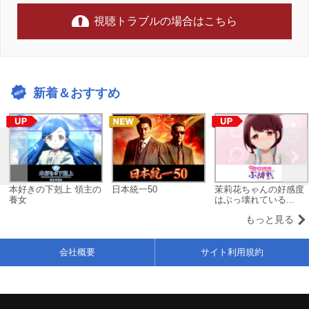
視聴トラブルの場合はこちら
新着＆おすすめ
本好きの下剋上 領主の
日本統一50
茉莉花ちゃんの好感度
養女
はぶっ壊れている...
もっと見る
会社概要
サイト利用規約