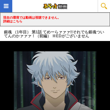
現在の環境では動画は視聴できません。
詳細はこちら
銀魂 （1年目） 第1話 てめーらァァァ!!それでも銀魂つい
てんのかァァァ！（前編） ※EDがございません
loading...