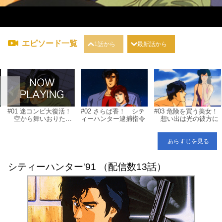
エピソード一覧
1話から
最新話から
#01 迷コンビ大復活！
#02 さらば香！ シテ
#03 危険を買う美女！
空から舞いおりた美
ィーハンター逮捕指令
想い出は光の彼方に
女
あらすじを見る
シティーハンター'91 （配信数13話）