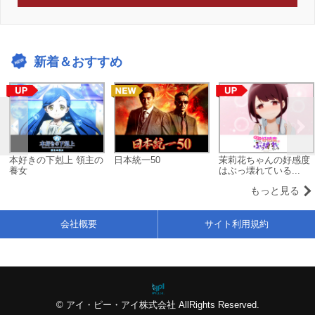
新着＆おすすめ
本好きの下剋上 領主の
日本統一50
茉莉花ちゃんの好感度
養女
はぶっ壊れている...
もっと見る
会社概要
サイト利用規約
© アイ・ピー・アイ株式会社 AllRights Reserved.