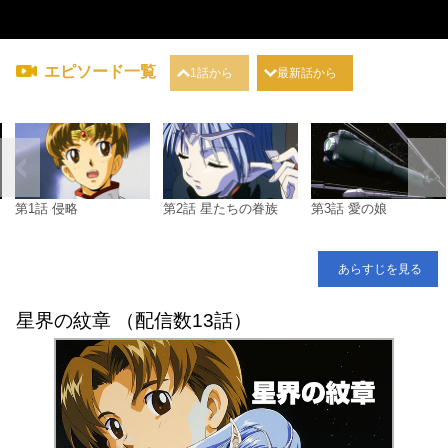
エピソード一覧
1話から
最新話から
第1話 侵略
第2話 星たちの眷族
第3話 愛の娘
あらすじを見る
星界の紋章 （配信数13話）