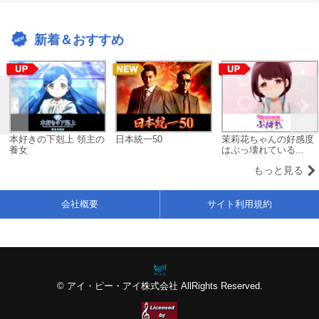
新着＆おすすめ
本好きの下剋上 領主の
日本統一50
茉莉花ちゃんの好感度
養女
はぶっ壊れている...
もっと見る
会社概要
サイト利用規約
© アイ・ピー・アイ株式会社 AllRights Reserved.