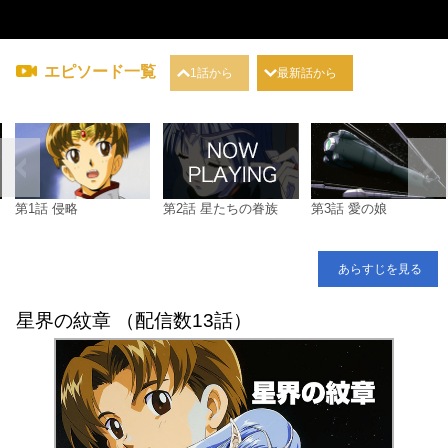
エピソード一覧
1話から
最新話から
第1話 侵略
第2話 星たちの眷族
第3話 愛の娘
あらすじを見る
星界の紋章 （配信数13話）