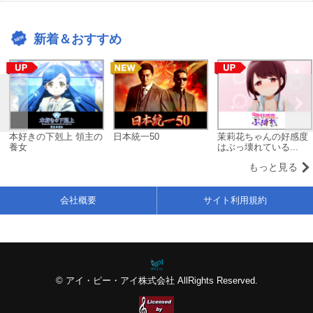
新着＆おすすめ
本好きの下剋上 領主の
日本統一50
茉莉花ちゃんの好感度
養女
はぶっ壊れている...
もっと見る
会社概要
サイト利用規約
© アイ・ピー・アイ株式会社 AllRights Reserved.