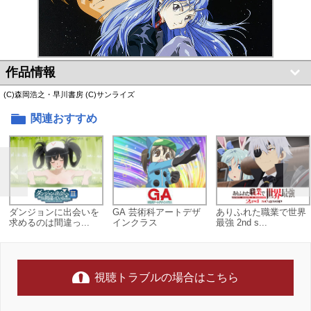
作品情報
(C)森岡浩之・早川書房 (C)サンライズ
関連おすすめ
ダンジョンに出会いを
GA 芸術科アートデザ
ありふれた職業で世界
求めるのは間違っ...
インクラス
最強 2nd s...
視聴トラブルの場合はこちら