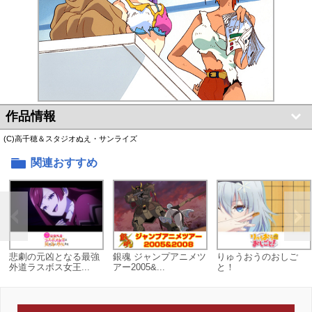
作品情報
(C)高千穂＆スタジオぬえ・サンライズ
関連おすすめ
悲劇の元凶となる最強
銀魂 ジャンプアニメツ
りゅうおうのおしご
外道ラスボス女王...
アー2005&...
と！