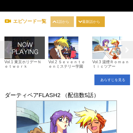
エピソード一覧
1話から
最新話から
Vol.1 東京ホリデーＮ
Vol.2 Ｓｅｖｅｎｔｅ
Vol.3 湯煙Ｒｏｍａｎ
ｅｔｗｏｒｋ
ｅｎミステリー学園
ｔｉｃツアー
あらすじを見る
ダーティペアFLASH2 （配信数5話）