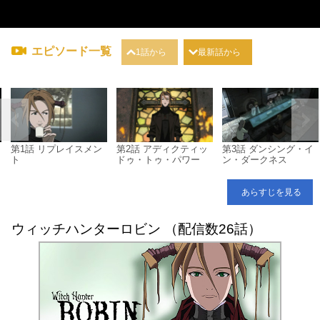
エピソード一覧
1話から
最新話から
・
第1話 リプレイスメン
第2話 アディクティッ
第3話 ダンシング・イ
ト
ドゥ・トゥ・パワー
ン・ダークネス
あらすじを見る
ウィッチハンターロビン （配信数26話）