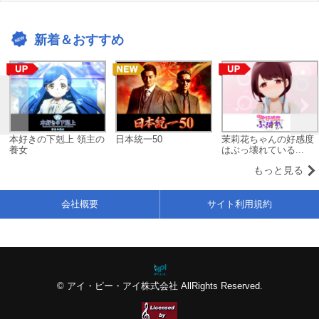
新着＆おすすめ
本好きの下剋上 領主の
日本統一50
茉莉花ちゃんの好感度
養女
はぶっ壊れている...
もっと見る
会社概要
サイト利用規約
© アイ・ピー・アイ株式会社 AllRights Reserved.