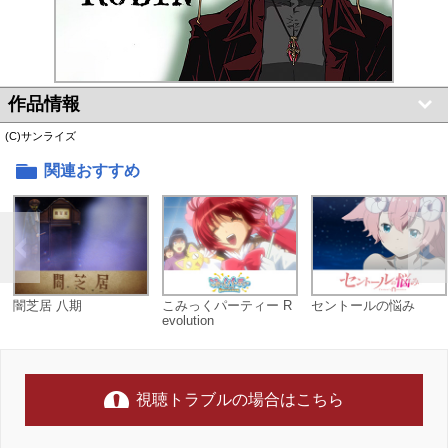
作品情報
(C)サンライズ
関連おすすめ
闇芝居 八期
こみっくパーティー R
セントールの悩み
evolution
視聴トラブルの場合はこちら