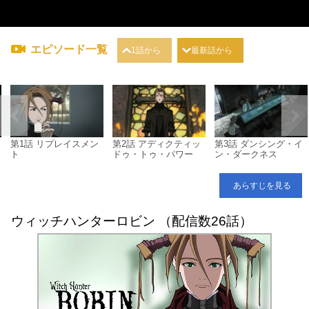
エピソード一覧
1話から
最新話から
・
第1話 リプレイスメン
第2話 アディクティッ
第3話 ダンシング・イ
ト
ドゥ・トゥ・パワー
ン・ダークネス
あらすじを見る
ウィッチハンターロビン （配信数26話）