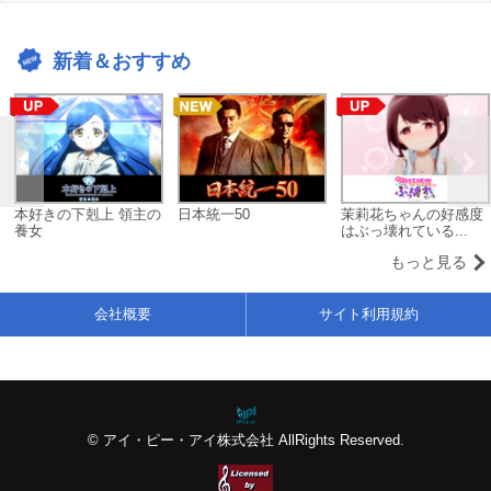
新着＆おすすめ
本好きの下剋上 領主の
日本統一50
茉莉花ちゃんの好感度
養女
はぶっ壊れている...
もっと見る
会社概要
サイト利用規約
© アイ・ピー・アイ株式会社 AllRights Reserved.