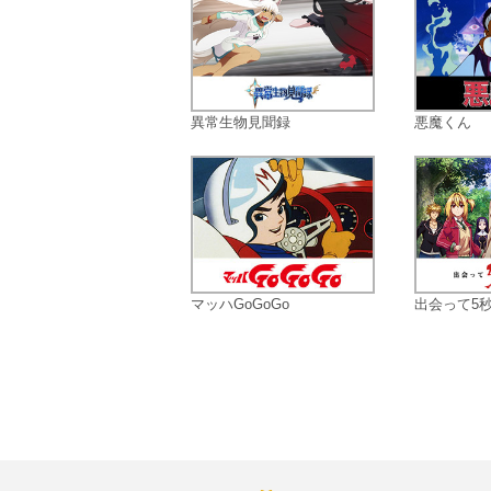
異常生物見聞録
悪魔くん
マッハGoGoGo
出会って5