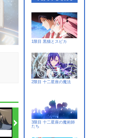
1限目 黒猫とスピカ
2限目 十二星座の魔法
3限目 十二星座の魔術師
たち