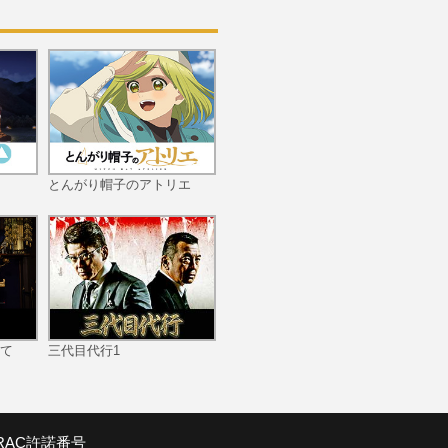
10限目 襲撃
11限目 タルフの覚悟 キ
ロンの決意
とんがり帽子のアトリエ
12限目 優れた魔術師
て
三代目代行1
13限目 麦星の追想
SRAC許諾番号