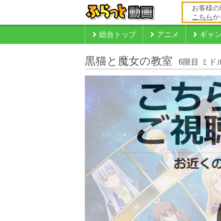
お客様の
こちら
か
総合トップ
アニメ
ギャ
黒猫と魔女の教室
6限目 ミ