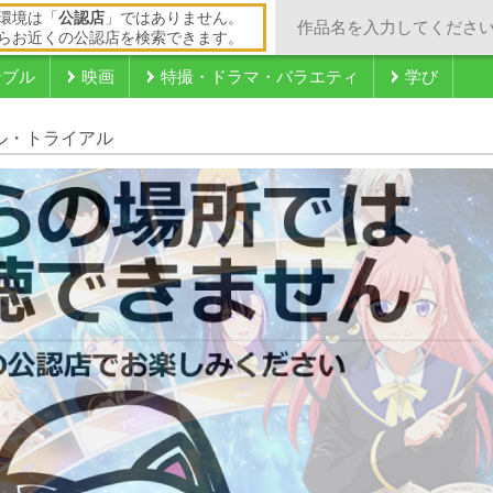
環境は「
公認店
」ではありません。
らお近くの公認店を検索できます。
ンブル
映画
特撮・ドラマ・バラエティ
学び
ドル・トライアル