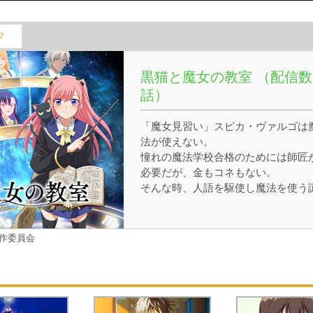
フ
黒猫と魔女の教室 （配信数
話）
「魔女見習い」スピカ・ヴァルゴは
法が使えない。
憧れの魔法学校合格のためには師匠
必要だが、金もコネもない。
そんな時、人語を駆使し魔法を使う
の黒猫がスピカの前に現れた!!
魔術を学びたいスピカと呪いを解き
い黒猫の思惑は完全一致。
作委員会
秘密の師弟関係が結ばれた!!!
呪いを解く鍵は「×××」にキス!?