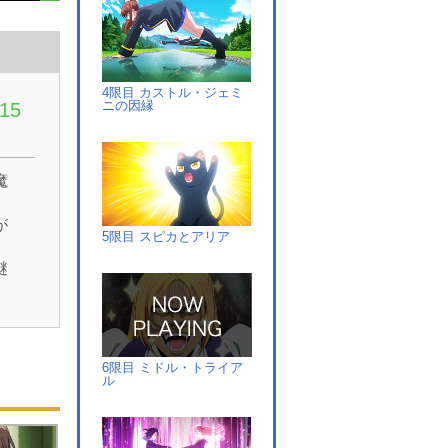
4限目 カストル・ジェミ
ニの因縁
15
魔
が
5限目 スピカとアリア
謎
た
6限目 ミドル・トライア
ル