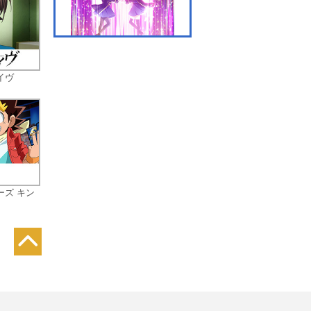
7限目 クロス・マジック
イヴ
8限目 冬期合宿スター
ト！！
ーズ キン
9限目 炎の絆