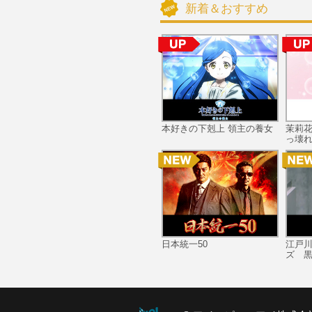
新着＆おすすめ
本好きの下剋上 領主の養女
茉莉
っ壊れ
日本統一50
江戸
ズ 黒