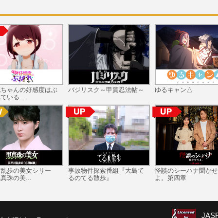
花ちゃんの好感度はぶ
バジリスク～甲賀忍法帖～
ゆるキャン△
ている...
川乱歩の美女シリー
事故物件探索番組『大島て
怪談のシーハナ聞かせ
真珠の美...
るのてる散歩』
よ。第四章
JA