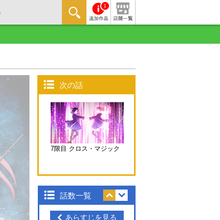
1
次の話
7限目 クロス・マジック
話数一覧
あらすじを見る