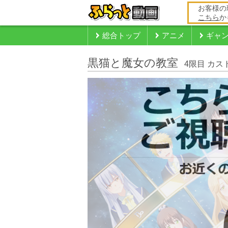
お客様の
こちら
か
総合トップ
アニメ
ギャ
黒猫と魔女の教室
4限目 カ