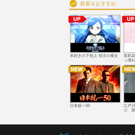
新着＆おすすめ
本好きの下剋上 領主の養女
茉莉
っ壊れ
日本統一50
江戸
ズ 黒