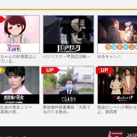
花ちゃんの好感度はぶ
バジリスク～甲賀忍法帖～
ゆるキャン△
ている...
川乱歩の美女シリー
事故物件探索番組『大島て
怪談のシーハナ聞かせ
真珠の美...
るのてる散歩』
よ。第四章
JA