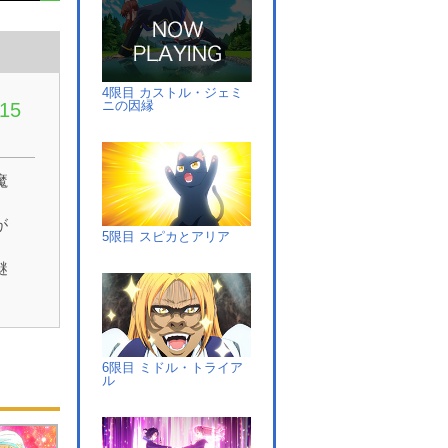
4限目 カストル・ジェミ
ニの因縁
15
魔
が
5限目 スピカとアリア
謎
た
6限目 ミドル・トライア
ル