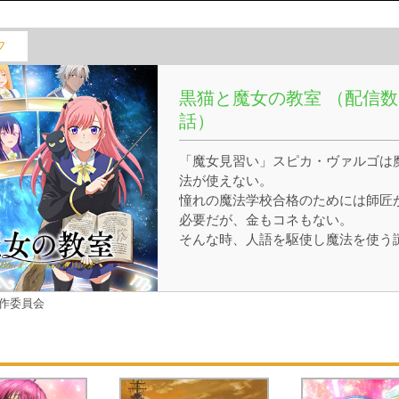
フ
黒猫と魔女の教室 （配信数
話）
「魔女見習い」スピカ・ヴァルゴは
法が使えない。
憧れの魔法学校合格のためには師匠
必要だが、金もコネもない。
そんな時、人語を駆使し魔法を使う
の黒猫がスピカの前に現れた!!
魔術を学びたいスピカと呪いを解き
い黒猫の思惑は完全一致。
作委員会
秘密の師弟関係が結ばれた!!!
呪いを解く鍵は「×××」にキス!?