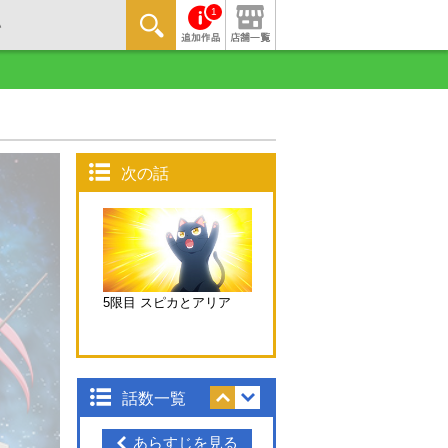
1
次の話
5限目 スピカとアリア
話数一覧
あらすじを見る