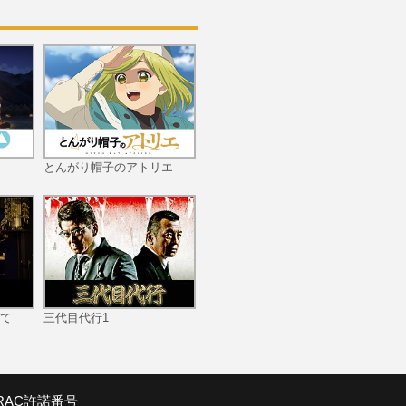
10限目 襲撃
11限目 タルフの覚悟 キ
ロンの決意
とんがり帽子のアトリエ
12限目 優れた魔術師
て
三代目代行1
13限目 麦星の追想
SRAC許諾番号