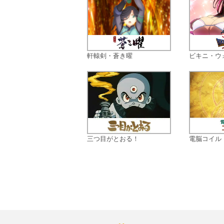
軒轅剣・蒼き曜
ビキニ・ウ
三つ目がとおる！
電脳コイル