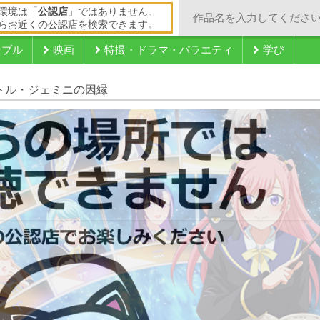
環境は「
公認店
」ではありません。
らお近くの公認店を検索できます。
ンブル
映画
特撮・ドラマ・バラエティ
学び
ストル・ジェミニの因縁