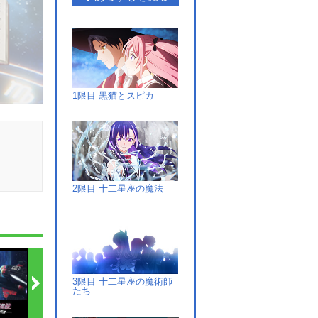
1限目 黒猫とスピカ
2限目 十二星座の魔法
3限目 十二星座の魔術師
たち