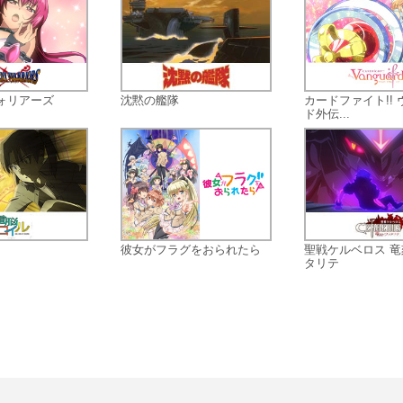
ォリアーズ
沈黙の艦隊
カードファイト!!
ド外伝...
彼女がフラグをおられたら
聖戦ケルベロス 
タリテ