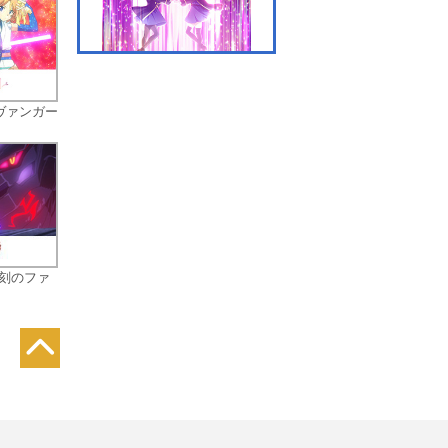
7限目 クロス・マジック
 ヴァンガー
8限目 冬期合宿スター
ト！！
竜刻のファ
9限目 炎の絆