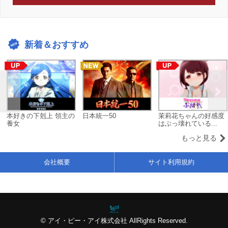
新着＆おすすめ
本好きの下剋上 領主の
日本統一50
茉莉花ちゃんの好感度
養女
はぶっ壊れている...
もっと見る
会社概要
サイト利用規約
© アイ・ピー・アイ株式会社 AllRights Reserved.