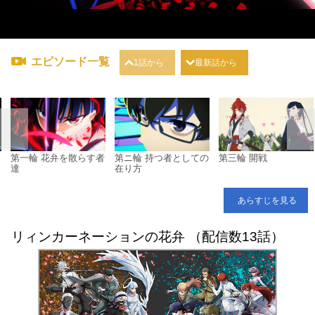
エピソード一覧
1話から
最新話から
に
第一輪 花弁を散らす者
第ニ輪 持つ者としての
第三輪 開戦
達
在り方
あらすじを見る
リィンカーネーションの花弁 （配信数13話）