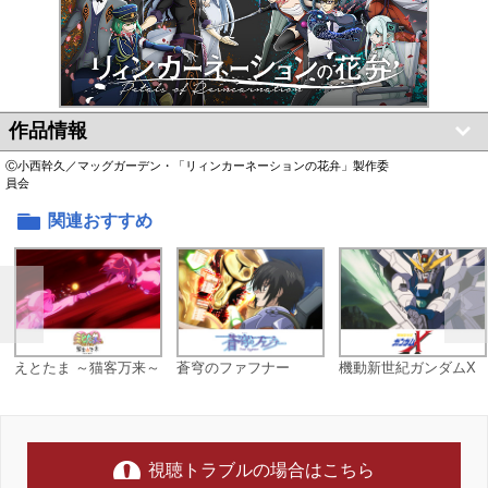
作品情報
Ⓒ小西幹久／マッグガーデン・「リィンカーネーションの花弁」製作委
員会
関連おすすめ
えとたま ～猫客万来～
蒼穹のファフナー
機動新世紀ガンダムX
視聴トラブルの場合はこちら